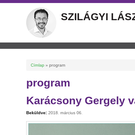
SZILÁGYI LÁS
Jelenlegi hely
Címlap
» program
program
Karácsony Gergely vá
Beküldve:
2018. március 06.