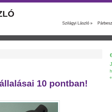
ZLÓ
Szilágyi László
»
Párbes
h
e
llalásai 10 pontban!