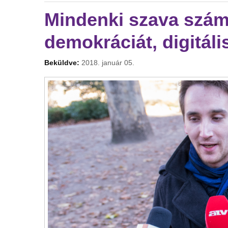
Mindenki szava számí
demokráciát, digitál
Beküldve:
2018. január 05.