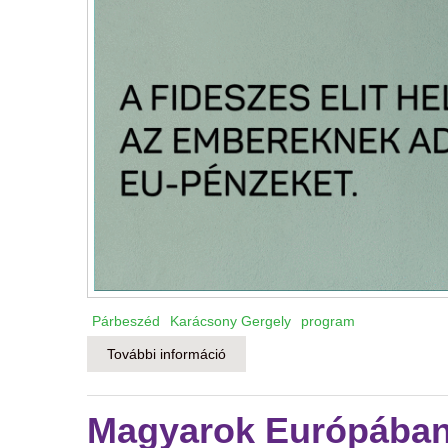
Párbeszéd
Karácsony Gergely
program
További információ
Karácsony Gergely vállalásai 10 p
Magyarok Európában 