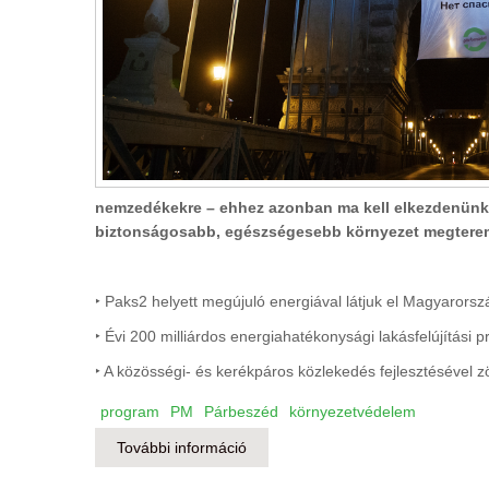
nemzedékekre – ehhez azonban ma kell elkezdenünk a
biztonságosabb, egészségesebb környezet megterem
‣ Paks2 helyett megújuló energiával látjuk el Magyarorsz
‣ Évi 200 milliárdos energiahatékonysági lakásfelújítási 
‣ A közösségi- és kerékpáros közlekedés fejlesztésével z
program
PM
Párbeszéd
környezetvédelem
További információ
Egészséges környezet ma: esély a