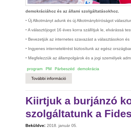
demokráciához és az állami szolgáltatásokhoz.
‣ Új Alkotmányt adunk és új Alkotmánybíróságot választu
‣ A választójogot 16 éves korra szállítjuk le, elvárássá te
‣ Bevezetjük az internetes szavazást a választásokon é
‣ Ingyenes internetelérést biztosítunk az egész országba
‣ Megfelezzük az állampolgárok és a jogi személyek admin
program
PM
Párbeszéd
demokrácia
További információ
Mindenki szava számít – részvételi
kapcsolatosan
Kiirtjuk a burjánzó k
szolgáltatunk a Fide
Beküldve:
2018. január 05.