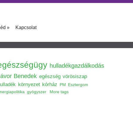
zéd
»
Kapcsolat
egészségügy
hulladékgazdálkodás
Jávor Benedek
egészség
vörösiszap
ulladék
környezet
kórház
PM
Esztergom
nergiapolitika
gyógyszer
More tags