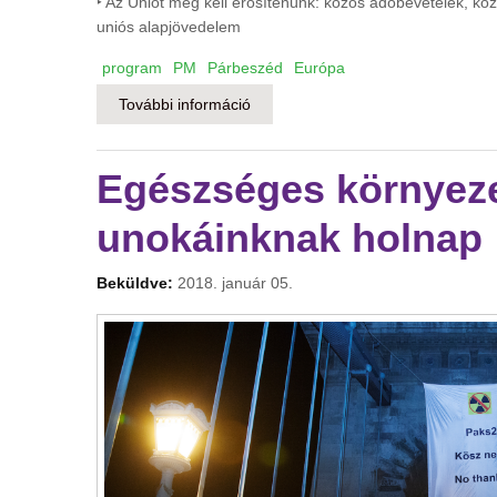
‣ Az Uniót meg kell erősítenünk: közös adóbevételek, kö
uniós alapjövedelem
program
PM
Párbeszéd
Európa
További információ
Magyarok Európában és a világban
Egészséges környeze
unokáinknak holnap
Beküldve:
2018. január 05.