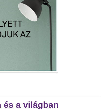
ontban! tartalommal kapcsolatosan
és a világban