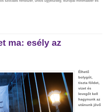
zös szociális rendszer, uniós ügyészség; európai minimálbér és
 tartalommal kapcsolatosan
t ma: esély az
Élhető
bolygót,
tiszta földet,
vizet és
levegőt kell
hagynunk az
utánunk jövő