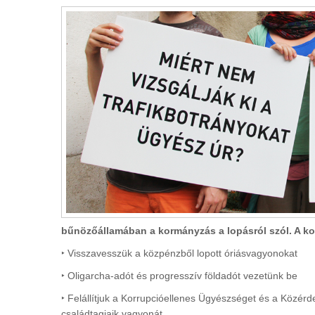
bűnözőállamában a kormányzás a lopásról szól. A k
‣ Visszavesszük a közpénzből lopott óriásvagyonokat
‣ Oligarcha-adót és progresszív földadót vezetünk be
‣ Felállítjuk a Korrupcióellenes Ügyészséget és a Közérd
családtagjaik vagyonát