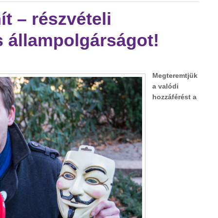
t – részvételi
is állampolgárságot!
Megteremtjük
a valódi
hozzáférést a