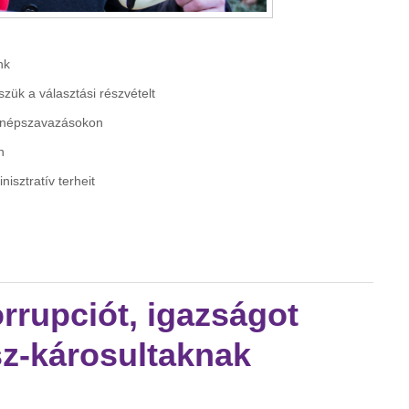
nk
sszük a választási részvételt
s népszavazásokon
n
isztratív terheit
 demokráciát, digitális állampolgárságot! tartalommal
orrupciót, igazságot
sz-károsultaknak