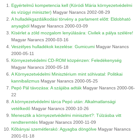
Egyértelmű kompetencia kell (Kóródi Mária környezetvédelmi
és vízügyi miniszter)
Magyar Narancs 2002-08-29
A hulladékgazdálkodási törvény a parlament előtt: Eldobható
anyagból
Magyar Narancs 2000-03-09
Kísérlet a zöld mozgalom lenyúlására: Civilek a pálya szélére!
Magyar Narancs 2000-03-16
Veszélyes hulladékok kezelése: Gumicumi
Magyar Narancs
2000-05-11
Környezetvédelmi CD-ROM közpénzen: Feledékenység
Magyar Narancs 2000-05-18
A Környezetvédelmi Minisztérium mint sóhivatal: Politikai
kannibalizmus
Magyar Narancs 2000-05-25
Pepó Pál távozása: A szájába adták
Magyar Narancs 2000-06-
22
A környezetvédelmi tárca Pepó után: Alkalmatlansági
vetélkedő
Magyar Narancs 2000-10-26
Menesztik a környezetvédelmi minisztert?: Túlzásba vitt
rendteremtés
Magyar Narancs 2000-11-09
Kőbányai szemétlerakó: Agyagba döngölve
Magyar Narancs
2001-01-18