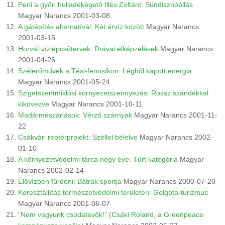
Perli a győri hulladékégető Illés Zoltánt: Sündisznóállás
Magyar Narancs 2001-03-08
A gátépítés alternatívái: Két árvíz között
Magyar Narancs
2001-03-15
Horvát vízlépcsőtervek: Drávai elképzelések
Magyar Narancs
2001-04-26
Szélerőművek a Tési-fennsíkon: Légből kapott energia
Magyar Narancs 2001-05-24
Szigetszentmiklósi környezetszennyezés: Rossz szándékkal
kikövezve
Magyar Narancs 2001-10-11
Madármészárlások: Vérző szárnyak
Magyar Narancs 2001-11-
22
Csákvári reptérprojekt: Széllel bélelve
Magyar Narancs 2002-
01-10
A környezetvédelmi tárca négy éve: Tűrt kategória
Magyar
Narancs 2002-02-14
Élővízben fürdeni: Bátrak sportja
Magyar Narancs 2000-07-20
Keresztállítás természetvédelmi területen: Golgota-turizmus
Magyar Narancs 2001-06-07
"Nem vagyunk csodatevők!" (Csáki Roland, a Greenpeace