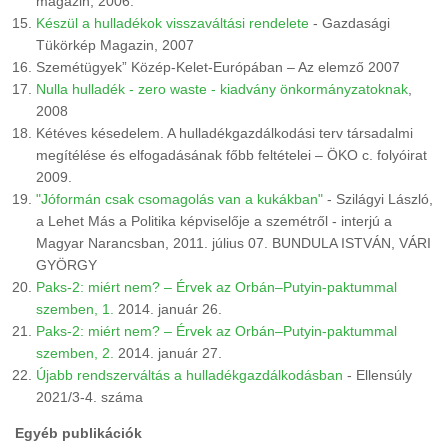
magazin, 2006.
Készül a hulladékok visszaváltási rendelete
- Gazdasági
Tükörkép Magazin, 2007
Szemétügyek” Közép-Kelet-Európában – Az elemző 2007
Nulla hulladék - zero waste - kiadvány önkormányzatoknak
,
2008
Kétéves késedelem. A hulladékgazdálkodási terv társadalmi
megítélése és elfogadásának főbb feltételei – ÖKO c. folyóirat
2009.
"Jóformán csak csomagolás van a kukákban"
- Szilágyi László,
a Lehet Más a Politika képviselője a szemétről - interjú a
Magyar Narancsban, 2011. július 07. BUNDULA ISTVÁN, VÁRI
GYÖRGY
Paks-2: miért nem? – Érvek az Orbán–Putyin-paktummal
szemben, 1.
2014. január 26.
Paks-2: miért nem? – Érvek az Orbán–Putyin-paktummal
szemben, 2.
2014. január 27.
Újabb rendszerváltás a hulladékgazdálkodásban
- Ellensúly
2021/3-4. száma
Egyéb publikációk