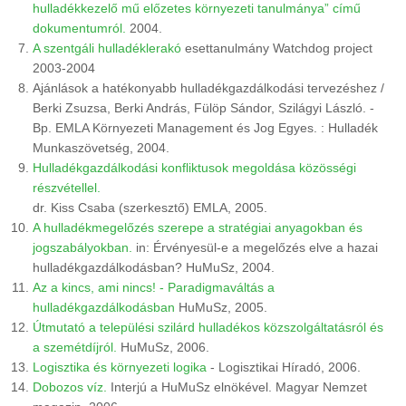
hulladékkezelő mű előzetes környezeti tanulmánya” című
dokumentumról.
2004.
A szentgáli hulladéklerakó
esettanulmány Watchdog project
2003-2004
Ajánlások a hatékonyabb hulladékgazdálkodási tervezéshez /
Berki Zsuzsa, Berki András, Fülöp Sándor, Szilágyi László. -
Bp. EMLA Környezeti Management és Jog Egyes. : Hulladék
Munkaszövetség, 2004.
Hulladékgazdálkodási konfliktusok megoldása közösségi
részvétellel.
dr. Kiss Csaba (szerkesztő) EMLA, 2005.
A hulladékmegelőzés szerepe a stratégiai anyagokban és
jogszabályokban.
in: Érvényesül-e a megelőzés elve a hazai
hulladékgazdálkodásban? HuMuSz, 2004.
Az a kincs, ami nincs! - Paradigmaváltás a
hulladékgazdálkodásban
HuMuSz, 2005.
Útmutató a települési szilárd hulladékos közszolgáltatásról és
a szemétdíjról.
HuMuSz, 2006.
Logisztika és környezeti logika
- Logisztikai Híradó, 2006.
Dobozos víz.
Interjú a HuMuSz elnökével. Magyar Nemzet