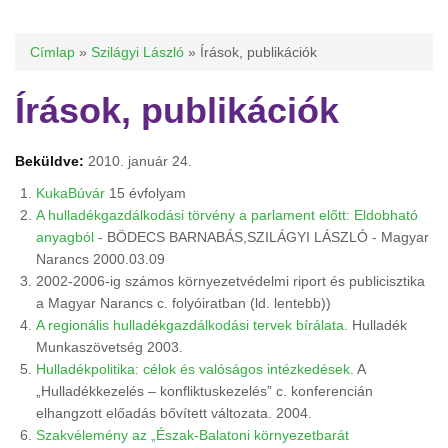
Jelenlegi hely
Címlap
»
Szilágyi László
» Írások, publikációk
Írások, publikációk
Beküldve:
2010. január 24.
KukaBúvár
15 évfolyam
A hulladékgazdálkodási törvény a parlament előtt: Eldobható
anyagból
- BÖDECS BARNABÁS,SZILÁGYI LÁSZLÓ - Magyar
Narancs 2000.03.09
2002-2006-ig számos környezetvédelmi riport és publicisztika
a Magyar Narancs c. folyóiratban (ld. lentebb))
A regionális hulladékgazdálkodási tervek bírálata
. Hulladék
Munkaszövetség 2003.
Hulladékpolitika: célok és valóságos intézkedések.
A
„Hulladékkezelés – konfliktuskezelés” c. konferencián
elhangzott előadás bővített változata. 2004.
Szakvélemény az „Észak-Balatoni környezetbarát