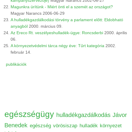
kampányszervezője)
Magyar Narancs 2002-06-27
Magunkra ürítünk - Miért önti el a szemét az országot?
Magyar Narancs 2006-06-29
A hulladékgazdálkodási törvény a parlament előtt: Eldobható
anyagból
2000. március 09.
Az Ereco Rt. veszélyeshulladék-ügye: Roncsderbi
2000. április
06.
A környezetvédelmi tárca négy éve: Tűrt kategória
2002.
február 14.
publikációk
egészségügy
hulladékgazdálkodás
Jávor
Benedek
egészség
vörösiszap
hulladék
környezet