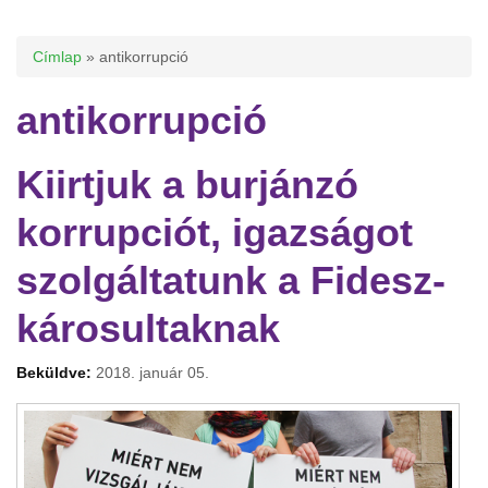
Jelenlegi hely
Címlap
» antikorrupció
antikorrupció
Kiirtjuk a burjánzó
korrupciót, igazságot
szolgáltatunk a Fidesz-
károsultaknak
Beküldve:
2018. január 05.