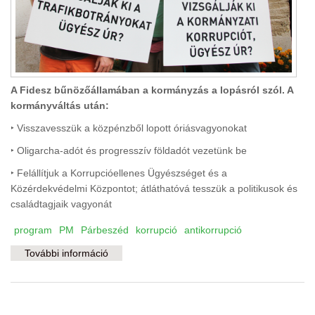
A Fidesz bűnözőállamában a kormányzás a lopásról szól. A
kormányváltás után:
‣ Visszavesszük a közpénzből lopott óriásvagyonokat
‣ Oligarcha-adót és progresszív földadót vezetünk be
‣ Felállítjuk a Korrupcióellenes Ügyészséget és a
Közérdekvédelmi Központot; átláthatóvá tesszük a politikusok és
családtagjaik vagyonát
program
PM
Párbeszéd
korrupció
antikorrupció
További információ
Kiirtjuk a burjánzó korrupciót, igazságot
szolgáltatunk a Fidesz-károsultaknak
tartalommal kapcsolatosan