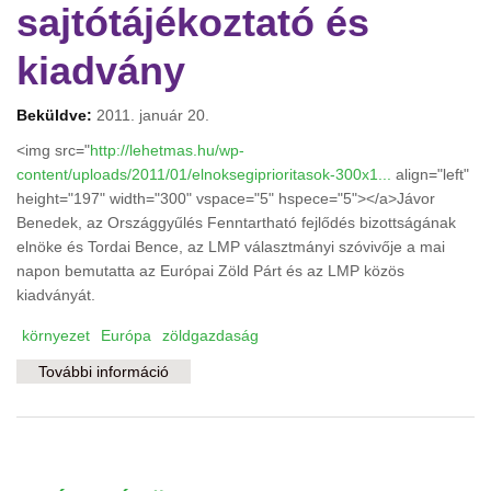
sajtótájékoztató és
kiadvány
Beküldve:
2011. január 20.
<img src="
http://lehetmas.hu/wp-
content/uploads/2011/01/elnoksegiprioritasok-300x1...
align="left"
height="197" width="300" vspace="5" hspece="5"></a>Jávor
Benedek, az Országgyűlés Fenntartható fejlődés bizottságának
elnöke és Tordai Bence, az LMP választmányi szóvivője a mai
napon bemutatta az Európai Zöld Párt és az LMP közös
kiadványát.
környezet
Európa
zöldgazdaság
További információ
A magyar EU-elnökség zöld szemmel:
sajtótájékoztató és kiadvány tartalommal
kapcsolatosan