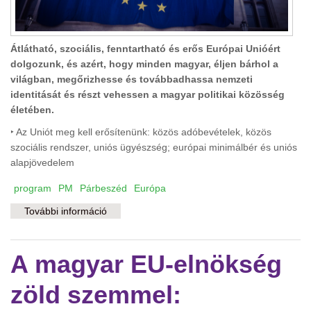
Átlátható, szociális, fenntartható és erős Európai Unióért
dolgozunk, és azért, hogy minden magyar, éljen bárhol a
világban, megőrizhesse és továbbadhassa nemzeti
identitását és részt vehessen a magyar politikai közösség
életében.
‣ Az Uniót meg kell erősítenünk: közös adóbevételek, közös
szociális rendszer, uniós ügyészség; európai minimálbér és uniós
alapjövedelem
program
PM
Párbeszéd
Európa
További információ
Magyarok Európában és a világban
tartalommal kapcsolatosan
A magyar EU-elnökség
zöld szemmel: