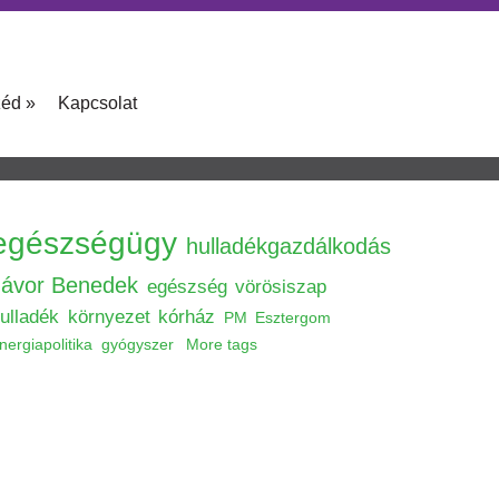
zéd
»
Kapcsolat
egészségügy
hulladékgazdálkodás
Jávor Benedek
egészség
vörösiszap
ulladék
környezet
kórház
PM
Esztergom
nergiapolitika
gyógyszer
More tags