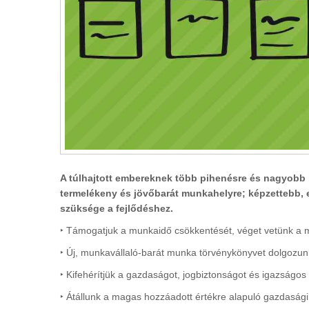
A túlhajtott embereknek több pihenésre és nagyobb 
termelékeny és jövőbarát munkahelyre; képzettebb,
szüksége a fejlődéshez.
‣ Támogatjuk a munkaidő csökkentését, véget vetünk a m
‣ Új, munkavállaló-barát munka törvénykönyvet dolgozun
‣ Kifehérítjük a gazdaságot, jogbiztonságot és igazságos
‣ Átállunk a magas hozzáadott értékre alapuló gazdasági