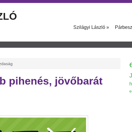
ZLÓ
Szilágyi László
»
Párbes
azdaság
b pihenés, jövőbarát
h
e