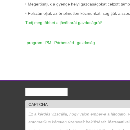
‣ Megerősítjük a gyenge helyi gazdaságokat célzott tá
‣ Felszámoljuk az értelmetlen közmunkát, segítjük a szoc
Tudj meg többet a jövőbarát gazdaságról!
program
PM
Párbeszéd
gazdaság
Keresés
Keresés űrlap
CAPTCHA
Ez a kérdés vizsgálja, hogy vajon ember-e a látogató, 
automatikus kéretlen üzenetek beküldését.
Matematika