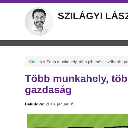
SZILÁGYI LÁS
Jelenlegi hely
Címlap
» Több munkahely, több pihenés, jövőbarát g
Több munkahely, töb
gazdaság
Beküldve:
2018. január 05.