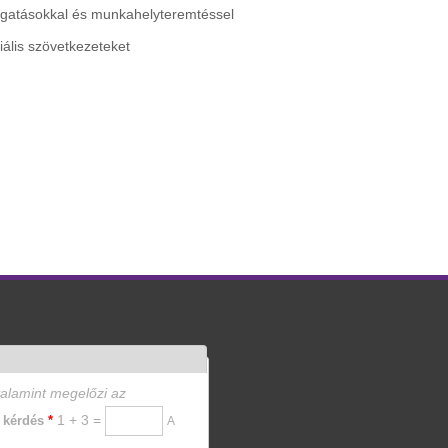
mogatásokkal és munkahelyteremtéssel
iális szövetkezeteket
valamint megelőzi az
1 + 3 =
i kérdés
*
A