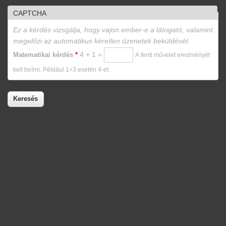
CAPTCHA
Ez a kérdés vizsgálja, hogy vajon ember-e a látogató, valamint
megelőzi az automatikus kéretlen üzenetek beküldését.
4 + 1 =
Matematikai kérdés
*
A fenti művelet eredményét
kell beírni. Például 1+3 esetén 4-et.