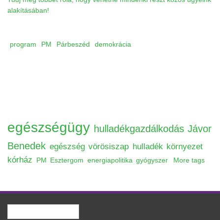
alakításában!
program
PM
Párbeszéd
demokrácia
egészségügy
hulladékgazdálkodás
Jávor
Benedek
egészség
vörösiszap
hulladék
környezet
kórház
PM
Esztergom
energiapolitika
gyógyszer
More tags
Keresés
Keresés űrlap