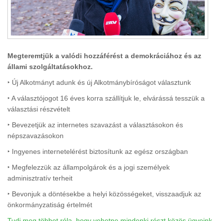
Megteremtjük a valódi hozzáférést a demokráciához és az
állami szolgáltatásokhoz.
‣ Új Alkotmányt adunk és új Alkotmánybíróságot választunk
‣ A választójogot 16 éves korra szállítjuk le, elvárássá tesszük a
választási részvételt
‣ Bevezetjük az internetes szavazást a választásokon és
népszavazásokon
‣ Ingyenes internetelérést biztosítunk az egész országban
‣ Megfelezzük az állampolgárok és a jogi személyek
adminisztratív terheit
‣ Bevonjuk a döntésekbe a helyi közösségeket, visszaadjuk az
önkormányzatiság értelmét
Tudj meg többet róla, hogy vehetne mindenki részt közös ügyeink