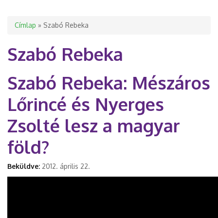
Jelenlegi hely
Címlap
» Szabó Rebeka
Szabó Rebeka
Szabó Rebeka: Mészáros
Lőrincé és Nyerges
Zsolté lesz a magyar
föld?
Beküldve:
2012. április 22.