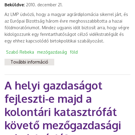
Beküldve:
2010. december 21.
Az LMP üdvözli, hogy a magyar agrárdiplomácia sikerrel járt, és
az Európai Bizottság három évre meghosszabbította a hazai
földmoratóriumot. Mindez ugyanis időt biztosít arra, hogy végre
kidolgozzunk egy fenntarthatóságot célzó vidékstratégiát és
egy ehhez kapcsolódó birtokpolitikai szabályozást.
Szabó Rebeka
mezőgazdaság
föld
További információ
Földmoratórium – utolsó esélyt kapott a
magyar mezőgazdaság tartalommal
kapcsolatosan
A helyi gazdaságot
fejleszti-e majd a
kolontári katasztrófát
követő mezőgazdasági