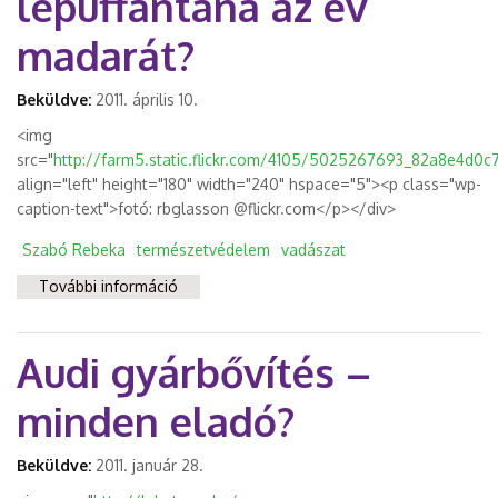
lepuffantaná az év
madarát?
Beküldve:
2011. április 10.
<img
src="
http://farm5.static.flickr.com/4105/5025267693_82a8e4d0c
align="left" height="180" width="240" hspace="5"><p class="wp-
caption-text">fotó: rbglasson @flickr.com</p></div>
Szabó Rebeka
természetvédelem
vadászat
További információ
A kormány Nimródja lepuffantaná az év
madarát? tartalommal kapcsolatosan
Audi gyárbővítés –
minden eladó?
Beküldve:
2011. január 28.