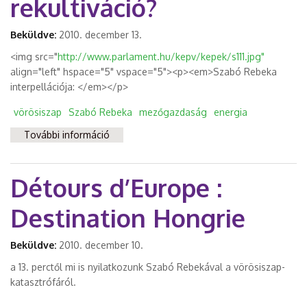
rekultiváció?
Beküldve:
2010. december 13.
<img src="
http://www.parlament.hu/kepv/kepek/s111.jpg"
align="left" hspace="5" vspace="5"><p><em>Szabó Rebeka
interpellációja: </em></p>
vörösiszap
Szabó Rebeka
mezőgazdaság
energia
További információ
A helyi gazdaságot fejleszti-e majd a
kolontári katasztrófát követő
mezőgazdasági rekultiváció? tartalommal
Détours d’Europe :
kapcsolatosan
Destination Hongrie
Beküldve:
2010. december 10.
a 13. perctől mi is nyilatkozunk Szabó Rebekával a vörösiszap-
katasztrófáról.