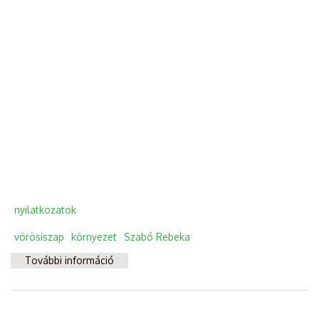
nyilatkozatok
vörösiszap
környezet
Szabó Rebeka
További információ
Détours d’Europe : Destination Hongrie
tartalommal kapcsolatosan