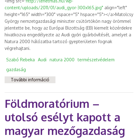
<img src="
http://lehetmas.hu/wp-
content/uploads/2011/01/audi_gyor-300x165.jpg"
align="left"
height="165" width="300" vspace="5" hspace="5"></a>Matolcsy
György nemzetgazdasági miniszter csütörtökön nagy örömmel
jelentette be, hogy az Európai Bizottság (EB) kiemelt közérdekre
hivatkozva engedélyezte az Audi győri gyárbővítését, amelyet a
Natura 2000 hálózatba tartozó gyepterületen fognak
végrehajtani.
Szabó Rebeka
Audi
natura 2000
természetvédelem
gazdaság
További információ
Audi gyárbővítés – minden eladó?
tartalommal kapcsolatosan
Földmoratórium –
utolsó esélyt kapott a
magyar mezőgazdaság