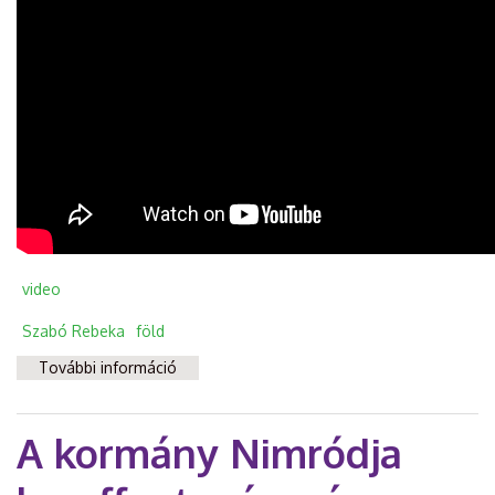
video
Szabó Rebeka
föld
További információ
Szabó Rebeka: Mészáros Lőrincé és
Nyerges Zsolté lesz a magyar föld?
tartalommal kapcsolatosan
A kormány Nimródja