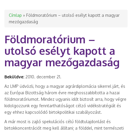
Jelenlegi hely
Címlap
» Földmoratórium – utolsó esélyt kapott a magyar
mezőgazdaság
Földmoratórium –
utolsó esélyt kapott a
magyar mezőgazdaság
Beküldve:
2010. december 21.
Az LMP üdvözli, hogy a magyar agrárdiplomácia sikerrel járt, és
az Európai Bizottság három évre meghosszabbította a hazai
földmoratóriumot. Mindez ugyanis időt biztosít arra, hogy végre
kidolgozzunk egy fenntarthatóságot célzó vidékstratégiát és
egy ehhez kapcsolódó birtokpolitikai szabályozást.
A már most is zajló spekulációs célú földtulajdonlást és
birtokkoncentrációt meg kell állítani; a földdel, mint természeti