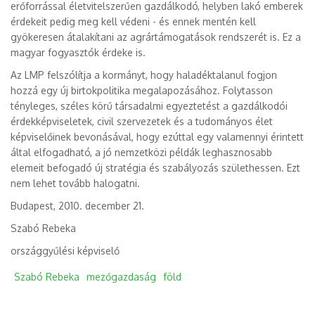
erőforrással életvitelszerűen gazdálkodó, helyben lakó emberek
érdekeit pedig meg kell védeni - és ennek mentén kell
gyökeresen átalakítani az agrártámogatások rendszerét is. Ez a
magyar fogyasztók érdeke is.
Az LMP felszólítja a kormányt, hogy haladéktalanul fogjon
hozzá egy új birtokpolitika megalapozásához. Folytasson
tényleges, széles körű társadalmi egyeztetést a gazdálkodói
érdekképviseletek, civil szervezetek és a tudományos élet
képviselőinek bevonásával, hogy ezúttal egy valamennyi érintett
által elfogadható, a jó nemzetközi példák leghasznosabb
elemeit befogadó új stratégia és szabályozás születhessen. Ezt
nem lehet tovább halogatni.
Budapest, 2010. december 21.
Szabó Rebeka
országgyűlési képviselő
Szabó Rebeka
mezőgazdaság
föld