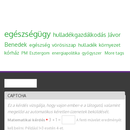
egészségügy
hulladékgazdálkodás
Jávor
Benedek
egészség
vörösiszap
hulladék
környezet
kórház
PM
Esztergom
energiapolitika
gyógyszer
More tags
Keresés
Keresés űrlap
CAPTCHA
Ez a kérdés vizsgálja, hogy vajon ember-e a látogató, valamint
megelőzi az automatikus kéretlen üzenetek beküldését.
3 + 1 =
Matematikai kérdés
*
A fenti művelet eredményét
kell beírni. Például 1+3 esetén 4-et.