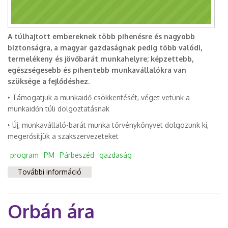
A túlhajtott embereknek több pihenésre és nagyobb
biztonságra, a magyar gazdaságnak pedig több valódi,
termelékeny és jövőbarát munkahelyre; képzettebb,
egészségesebb és pihentebb munkavállalókra van
szüksége a fejlődéshez.
‣ Támogatjuk a munkaidő csökkentését, véget vetünk a
munkaidőn túli dolgoztatásnak
‣ Új, munkavállaló-barát munka törvénykönyvet dolgozunk ki,
megerősítjük a szakszervezeteket
program
PM
Párbeszéd
gazdaság
További információ
Több munkahely, több pihenés, jövőbarát
gazdaság tartalommal kapcsolatosan
Orbán ára