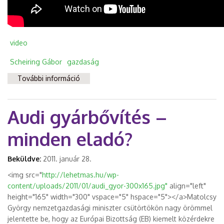
video
Scheiring Gábor
gazdaság
További információ
Gyorsnaszád? Hajóroncs! tartalommal
kapcsolatosan
Audi gyárbővítés –
minden eladó?
Beküldve:
2011. január 28.
<img src="
http://lehetmas.hu/wp-
content/uploads/2011/01/audi_gyor-300x165.jpg"
align="left"
height="165" width="300" vspace="5" hspace="5"></a>Matolcsy
György nemzetgazdasági miniszter csütörtökön nagy örömmel
jelentette be, hogy az Európai Bizottság (EB) kiemelt közérdekre