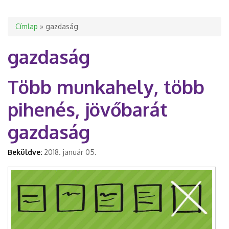
Jelenlegi hely
Címlap
» gazdaság
gazdaság
Több munkahely, több
pihenés, jövőbarát
gazdaság
Beküldve:
2018. január 05.