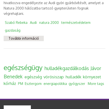
hivatkozva engedélyezte az Audi győri gyárbővítését, amelyet a
Natura 2000 hálózatba tartozó gyepterületen fognak
végrehajtani.
Szabó Rebeka
Audi
natura 2000
természetvédelem
gazdaság
További információ
Audi gyárbővítés – minden eladó?
tartalommal kapcsolatosan
egészségügy
hulladékgazdálkodás
Jávor
Benedek
egészség
vörösiszap
hulladék
környezet
kórház
PM
Esztergom
energiapolitika
gyógyszer
More tags
Keresés