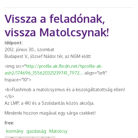
Vissza a feladónak,
vissza Matolcsynak!
Időpont:
2012. június 30., szombat
Budapest V., József Nádor tér, az NGM előtt
<img src="
http://profile.ak.fbcdn.net/hprofile-ak-
ash2/174696_155620321239741_7972...
align="left"
hspace="10">
<b>Flashmob a matolcsyzmus és a kiszolgáltatottság ellen!
</b>
Az LMP, a 4K! és a Szolidaritás közös akciója.
Mindenki hozzon magával egy sárga csekket!
free:
kormány
gazdaság
Matolcsy