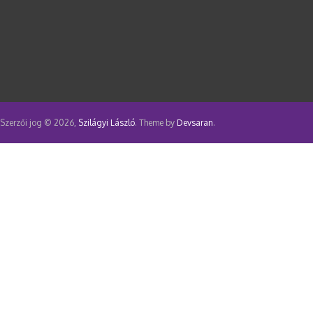
Szerzői jog © 2026,
Szilágyi László
. Theme by
Devsaran
.