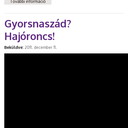
További információ
Vissza a feladónak, vissza Matolcsynak!
tartalommal kapcsolatosan
Gyorsnaszád?
Hajóroncs!
Beküldve:
2011. december 11.