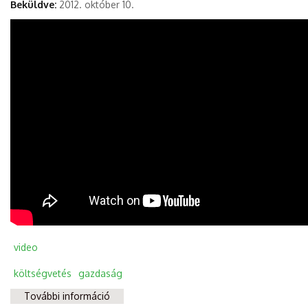
Beküldve:
2012. október 10.
video
költségvetés
gazdaság
További információ
Orbán ára tartalommal kapcsolatosan