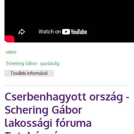
video
Scheiring Gábor
gazdaság
További információ
Gyorsnaszád? Hajóroncs! tartalommal
kapcsolatosan
Cserbenhagyott ország -
Schering Gábor
lakossági fóruma