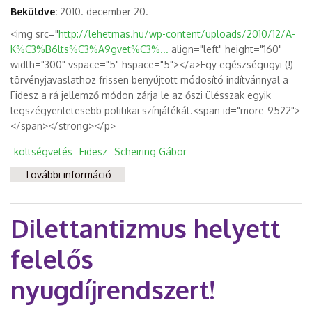
Beküldve:
2010. december 20.
<img src="
http://lehetmas.hu/wp-content/uploads/2010/12/A-
K%C3%B6lts%C3%A9gvet%C3%...
align="left" height="160"
width="300" vspace="5" hspace="5"></a>Egy egészségügyi (!)
törvényjavaslathoz frissen benyújtott módosító indítvánnyal a
Fidesz a rá jellemző módon zárja le az őszi ülésszak egyik
legszégyenletesebb politikai színjátékát.<span id="more-9522">
</span></strong></p>
költségvetés
Fidesz
Scheiring Gábor
További információ
Stílszerű befejezés: suttyomban végzi ki a
Fidesz a Költségvetési Tanácsot
tartalommal kapcsolatosan
Dilettantizmus helyett
felelős
nyugdíjrendszert!