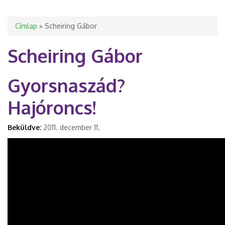
Jelenlegi hely
Címlap
» Scheiring Gábor
Scheiring Gábor
Gyorsnaszád?
Hajóroncs!
Beküldve:
2011. december 11.