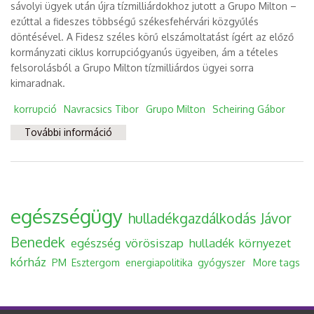
sávolyi ügyek után újra tízmilliárdokhoz jutott a Grupo Milton –
ezúttal a fideszes többségű székesfehérvári közgyűlés
döntésével. A Fidesz széles körű elszámoltatást ígért az előző
kormányzati ciklus korrupciógyanús ügyeiben, ám a tételes
felsorolásból a Grupo Milton tízmilliárdos ügyei sorra
kimaradnak.
korrupció
Navracsics Tibor
Grupo Milton
Scheiring Gábor
További információ
Álszent harc a korrupció ellen? tartalommal
kapcsolatosan
egészségügy
hulladékgazdálkodás
Jávor
Benedek
egészség
vörösiszap
hulladék
környezet
kórház
PM
Esztergom
energiapolitika
gyógyszer
More tags