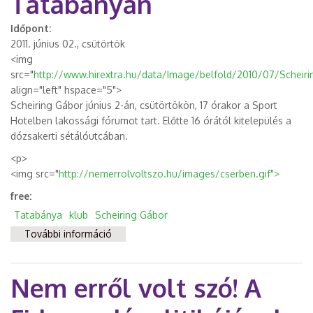
Tatabányán
Időpont:
2011. június 02., csütörtök
<img
src="
http://www.hirextra.hu/data/Image/belfold/2010/07/Scheirin
align="left" hspace="5">
Scheiring Gábor június 2-án, csütörtökön, 17 órakor a Sport
Hotelben lakossági fórumot tart. Előtte 16 órától kitelepülés a
dózsakerti sétálóutcában.
<p>
<img src="
http://nemerrolvoltszo.hu/images/cserben.gif">
free:
Tatabánya
klub
Scheiring Gábor
További információ
Cserbenhagyott ország - Schering Gábor
lakossági fóruma Tatabányán tartalommal
kapcsolatosan
Nem erről volt szó! A