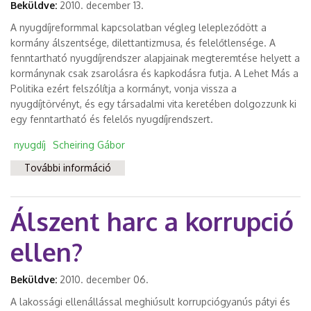
Beküldve:
2010. december 13.
A nyugdíjreformmal kapcsolatban végleg lelepleződött a
kormány álszentsége, dilettantizmusa, és felelőtlensége. A
fenntartható nyugdíjrendszer alapjainak megteremtése helyett a
kormánynak csak zsarolásra és kapkodásra futja. A Lehet Más a
Politika ezért felszólítja a kormányt, vonja vissza a
nyugdíjtörvényt, és egy társadalmi vita keretében dolgozzunk ki
egy fenntartható és felelős nyugdíjrendszert.
nyugdíj
Scheiring Gábor
További információ
Dilettantizmus helyett felelős
nyugdíjrendszert! tartalommal
kapcsolatosan
Álszent harc a korrupció
ellen?
Beküldve:
2010. december 06.
A lakossági ellenállással meghiúsult korrupciógyanús pátyi és