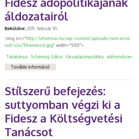
Fidesz adópolitikájának
áldozatairól
Beküldve:
2011. február 10.
<img src="
http://lehetmas.hu/wp-content/uploads/nem-errol-
volt-szo/10nemerrol.jpg"
width="500">
Tatabánya
Scheiring Gábor
társadalompolitika
adórendszer
További információ
Nem erről volt szó! A Fidesz
adópolitikájának áldozatairól tartalommal
kapcsolatosan
Stílszerű befejezés:
suttyomban végzi ki a
Fidesz a Költségvetési
Tanácsot