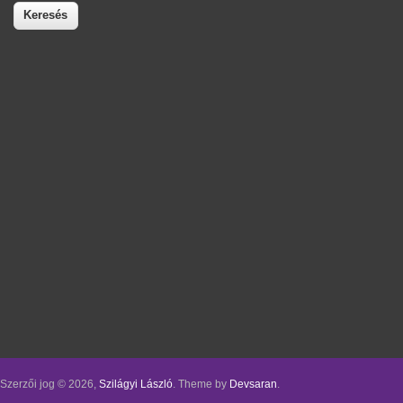
Szerzői jog © 2026,
Szilágyi László
. Theme by
Devsaran
.