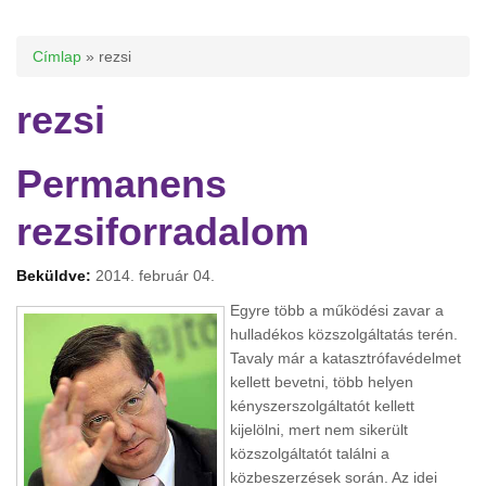
Jelenlegi hely
Címlap
» rezsi
rezsi
Permanens
rezsiforradalom
Beküldve:
2014. február 04.
Egyre több a működési zavar a
hulladékos közszolgáltatás terén.
Tavaly már a katasztrófavédelmet
kellett bevetni, több helyen
kényszerszolgáltatót kellett
kijelölni, mert nem sikerült
közszolgáltatót találni a
közbeszerzések során. Az idei