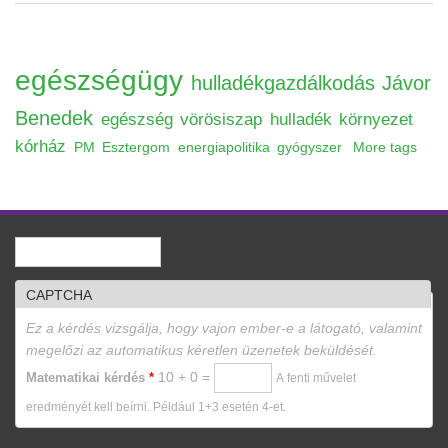
egészségügy
hulladékgazdálkodás
Jávor
Benedek
egészség
vörösiszap
hulladék
környezet
kórház
PM
Esztergom
energiapolitika
gyógyszer
More tags
Keresés
Keresés űrlap
CAPTCHA
Ez a kérdés vizsgálja, hogy vajon ember-e a látogató, valamint
megelőzi az automatikus kéretlen üzenetek beküldését.
10 + 0 =
Matematikai kérdés
*
A fenti művelet
eredményét kell beírni. Például 1+3 esetén 4-et.