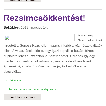
tartalommal kapcsolatosan
Rezsimcsökkentést!
Beküldve:
2013. március 14.
A kormány
Szent Inkvizíciót
hirdetett a Gonosz Rezsi ellen, vagyis inkább a közműszolgáltatók
ellen. A választások előtt ez egy igazi populista húzás, biztos
duplájára lehet duzzasztani a Békemenetet. Orbánék így egy
mindenható, antidemokratikus, agyoncentralizált rendszert
építenek ki, amely függőségben tartja, és kézből eteti az
alattvalókat.
publikációk
hulladék
energia
szemétdíj
rezsi
További információ
Rezsimcsökkentést! tartalommal
kapcsolatosan