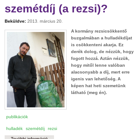
szemétdíj (a rezsi)?
Beküldve:
2013. március 20.
A kormány rezsicsökkentő
buzgalmában a hulladékdíjat
is csökkenteni akarja. Ez
derék dolog, de nézzük, hogy
fogott hozzá. Aztán nézzük,
hogy mitől lenne valóban
alacsonyabb a díj, mert erre
igenis van lehetőség. A
képen hat heti szemetünk
látható (meg én).
publikációk
hulladék
szemétdíj
rezsi
További információ
Mitől lesz kevesebb a szemétdíj (a rezsi)?