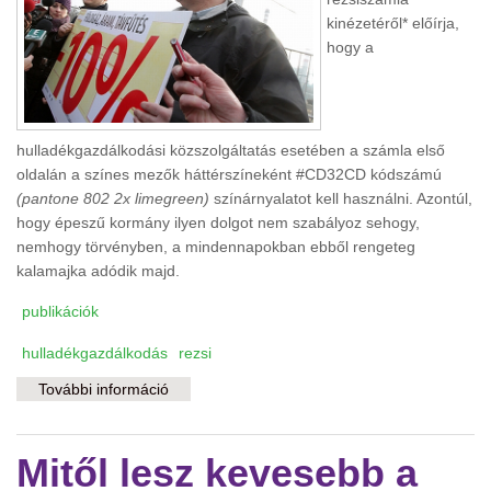
kinézetéről* előírja,
hogy a
hulladékgazdálkodási közszolgáltatás esetében a számla első
oldalán a színes mezők háttérszíneként #CD32CD kódszámú
(pantone 802 2x limegreen)
színárnyalatot kell használni. Azontúl,
hogy épeszű kormány ilyen dolgot nem szabályoz sehogy,
nemhogy törvényben, a mindennapokban ebből rengeteg
kalamajka adódik majd.
publikációk
hulladékgazdálkodás
rezsi
További információ
Németh Szilárd rezsiőrmester tudja ezt?
tartalommal kapcsolatosan
Mitől lesz kevesebb a