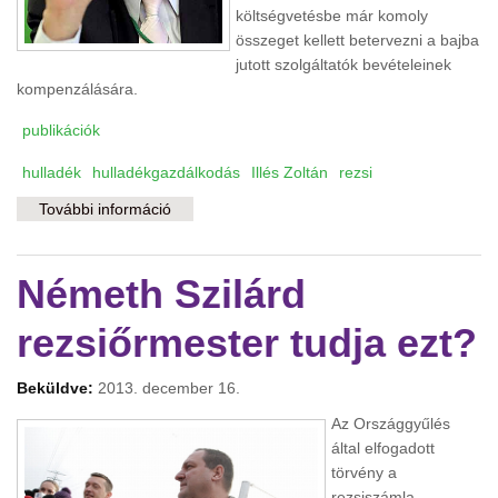
költségvetésbe már komoly
összeget kellett betervezni a bajba
jutott szolgáltatók bevételeinek
kompenzálására.
publikációk
hulladék
hulladékgazdálkodás
Illés Zoltán
rezsi
További információ
Permanens rezsiforradalom tartalommal
kapcsolatosan
Németh Szilárd
rezsiőrmester tudja ezt?
Beküldve:
2013. december 16.
Az Országgyűlés
által elfogadott
törvény a
rezsiszámla