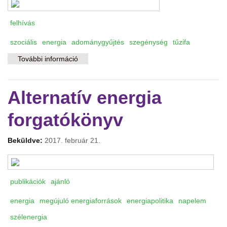
felhívás
szociális
energia
adománygyűjtés
szegénység
tűzifa
További információ
MINDEN RÁSZORULÓNAK JUSSON TŰZIFA,
ITT A MEGOLDÁS! tartalommal kapcsolatosan
Alternatív energia
forgatókönyv
Beküldve:
2017. február 21.
publikációk
ajánló
energia
megújuló energiaforrások
energiapolitika
napelem
szélenergia