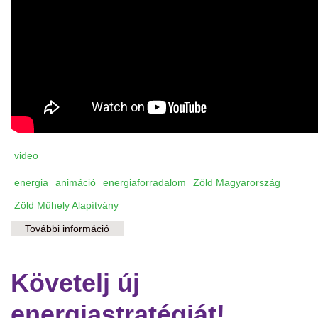
video
energia
animáció
energiaforradalom
Zöld Magyarország
Zöld Műhely Alapítvány
További információ
Zöld Magyarország animációs film
tartalommal kapcsolatosan
Követelj új
energiastratégiát!