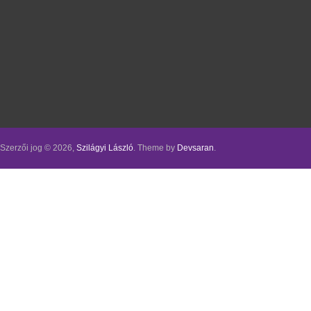
Szerzői jog © 2026,
Szilágyi László
. Theme by
Devsaran
.