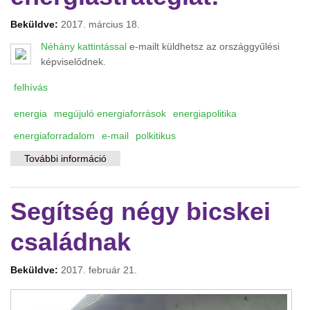
Beküldve:
2017. március 18.
Néhány kattintással
e-mailt küldhetsz az országgyűlési
képviselődnek.
felhívás
energia
megújuló energiaforrások
energiapolitika
energiaforradalom
e-mail
polkitikus
További információ
Követelj új energiastratégiát! tartalommal
kapcsolatosan
Segítség négy bicskei
családnak
Beküldve:
2017. február 21.