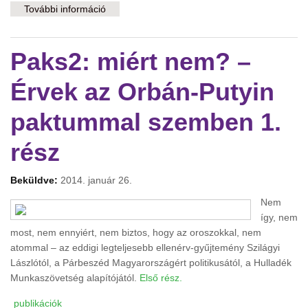
További információ
Alternatív energia forgatókönyv tartalommal
kapcsolatosan
Paks2: miért nem? –
Érvek az Orbán-Putyin
paktummal szemben 1.
rész
Beküldve:
2014. január 26.
Nem
így, nem
most, nem ennyiért, nem biztos, hogy az oroszokkal, nem
atommal – az eddigi legteljesebb ellenérv-gyűjtemény Szilágyi
Lászlótól, a Párbeszéd Magyarországért politikusától, a Hulladék
Munkaszövetség alapítójától.
Első rész.
publikációk