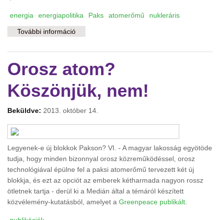
energia
energiapolitika
Paks
atomerőmű
nukleráris
További információ
Paks2: miért nem? – Érvek az Orbán-Putyin
paktummal szemben 1. rész tartalommal
kapcsolatosan
Orosz atom?
Köszönjük, nem!
Beküldve:
2013. október 14.
Legyenek-e új blokkok Pakson? VI. - A magyar lakosság egyötöde
tudja, hogy minden bizonnyal orosz közreműködéssel, orosz
technológiával épülne fel a paksi atomerőmű tervezett két új
blokkja, és ezt az opciót az emberek kétharmada nagyon rossz
ötletnek tartja - derül ki a Medián által a témáról készített
közvélemény-kutatásból, amelyet a
Greenpeace publikált
.