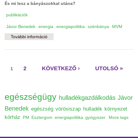
És mi lesz a bányászokkal utána?
publikációk
Jávor Benedek
energia
energiapolitika
szénbánya
MVM
További információ
Szén, szénbánya, szénfillér tartalommal
kapcsolatosan
Oldalak
2
KÖVETKEZŐ ›
UTOLSÓ »
1
egészségügy
hulladékgazdálkodás
Jávor
Benedek
egészség
vörösiszap
hulladék
környezet
kórház
PM
Esztergom
energiapolitika
gyógyszer
More tags