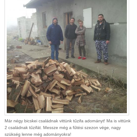
Már négy bicskei családnak vittünk tűzifa adományt! Ma is vittünk
2 családnak tűzifát. Messze még a fűtési szezon vége, nagy
szükség lenne még adományokra!