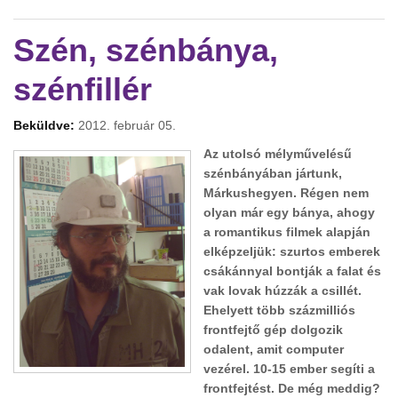
kapcsolatosan
Szén, szénbánya,
szénfillér
Beküldve:
2012. február 05.
Az utolsó mélyművelésű
szénbányában jártunk,
Márkushegyen. Régen nem
olyan már egy bánya, ahogy
a romantikus filmek alapján
elképzeljük: szurtos emberek
csákánnyal bontják a falat és
vak lovak húzzák a csillét.
Ehelyett több százmilliós
frontfejtő gép dolgozik
odalent, amit computer
vezérel. 10-15 ember segíti a
frontfejtést. De még meddig?