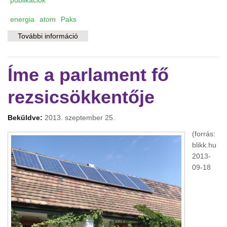
publikációk
energia
atom
Paks
További információ
Orosz atom? Köszönjük, nem! tartalommal
kapcsolatosan
Íme a parlament fő
rezsicsökkentője
Beküldve:
2013. szeptember 25.
(forrás:
blikk.hu
2013-
09-18