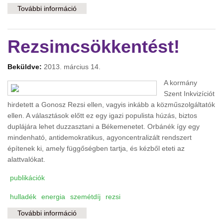
További információ
Íme a parlament fő rezsicsökkentője
tartalommal kapcsolatosan
Rezsimcsökkentést!
Beküldve:
2013. március 14.
A kormány
Szent Inkvizíciót
hirdetett a Gonosz Rezsi ellen, vagyis inkább a közműszolgáltatók
ellen. A választások előtt ez egy igazi populista húzás, biztos
duplájára lehet duzzasztani a Békemenetet. Orbánék így egy
mindenható, antidemokratikus, agyoncentralizált rendszert
építenek ki, amely függőségben tartja, és kézből eteti az
alattvalókat.
publikációk
hulladék
energia
szemétdíj
rezsi
További információ
Rezsimcsökkentést! tartalommal