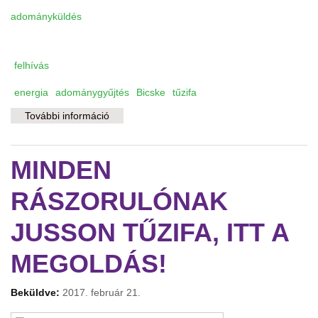
adományküldés
felhívás
energia
adománygyűjtés
Bicske
tűzifa
További információ
Segítség négy bicskei családnak tartalommal
kapcsolatosan
MINDEN
RÁSZORULÓNAK
JUSSON TŰZIFA, ITT A
MEGOLDÁS!
Beküldve:
2017. február 21.