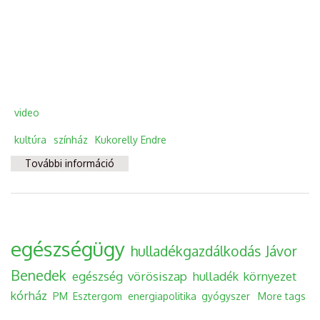
video
kultúra
színház
Kukorelly Endre
További információ
A seggükön látszik, hogy nem járnak
színházba tartalommal kapcsolatosan
egészségügy
hulladékgazdálkodás
Jávor
Benedek
egészség
vörösiszap
hulladék
környezet
kórház
PM
Esztergom
energiapolitika
gyógyszer
More tags