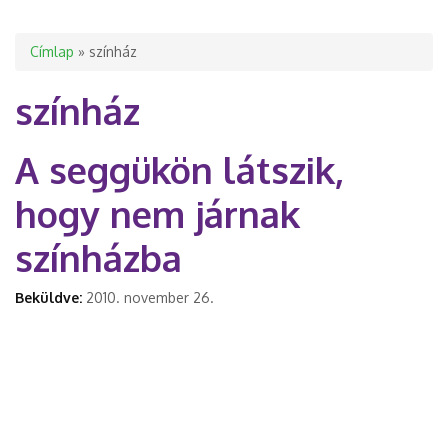
Jelenlegi hely
Címlap
» színház
színház
A seggükön látszik,
hogy nem járnak
színházba
Beküldve:
2010. november 26.