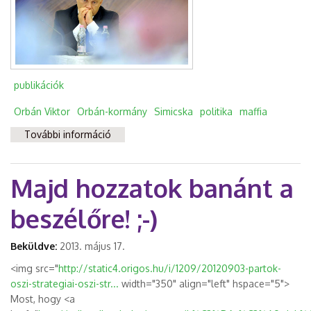
publikációk
Orbán Viktor
Orbán-kormány
Simicska
politika
maffia
További információ
Megszabadítani az országot a poliptól, „ez
a mi munkánk; és nem is kevés” tartalommal
kapcsolatosan
Majd hozzatok banánt a
beszélőre! ;-)
Beküldve:
2013. május 17.
<img src="
http://static4.origos.hu/i/1209/20120903-partok-
oszi-strategiai-oszi-str...
width="350" align="left" hspace="5">
Most, hogy <a