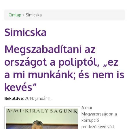
Jelenlegi hely
Címlap
» Simicska
Simicska
Megszabadítani az
országot a poliptól, „ez
a mi munkánk; és nem is
kevés”
Beküldve:
2014. január 11.
A mai
Magyarországon a
korrupció
rendezőelvvé vált.