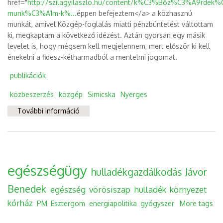
href="
http://szilagyilaszlo.hu/content/k%C3%B6z%C3%A9rdek%
munk%C3%A1m-k%...
éppen befejeztem</a> a közhasznú
munkát, amivel Közgép-foglalás miatti pénzbüntetést váltottam
ki, megkaptam a következő idézést. Aztán gyorsan egy másik
levelet is, hogy mégsem kell megjelennem, mert először ki kell
énekelni a fidesz-kétharmadból a mentelmi jogomat.
publikációk
közbeszerzés
közgép
Simicska
Nyerges
További információ
Majd hozzatok banánt a beszélőre! ;-)
tartalommal kapcsolatosan
egészségügy
hulladékgazdálkodás
Jávor
Benedek
egészség
vörösiszap
hulladék
környezet
kórház
PM
Esztergom
energiapolitika
gyógyszer
More tags