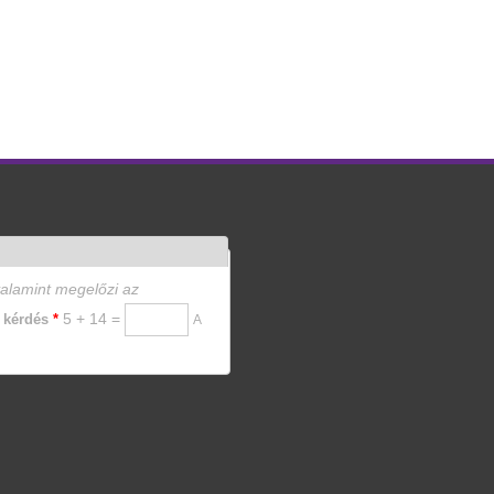
valamint megelőzi az
5 + 14 =
i kérdés
*
A