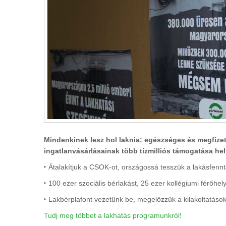
Mindenkinek lesz hol laknia: egészséges és megfize
ingatlanvásárlásainak több tízmilliós támogatása hely
‣ Átalakítjuk a CSOK-ot, országossá tesszük a lakásfennt
‣ 100 ezer szociális bérlakást, 25 ezer kollégiumi férőhely
‣ Lakbérplafont vezetünk be, megelőzzük a kilakoltatások
Tudj meg többet a lakhatás programunkról!