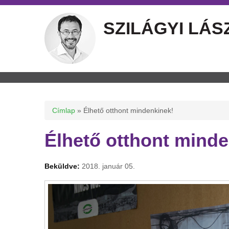
SZILÁGYI LÁS
Jelenlegi hely
Címlap
» Élhető otthont mindenkinek!
Élhető otthont minde
Beküldve:
2018. január 05.