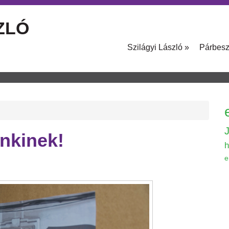
ZLÓ
Szilágyi László
»
Párbes
nkinek!
h
e