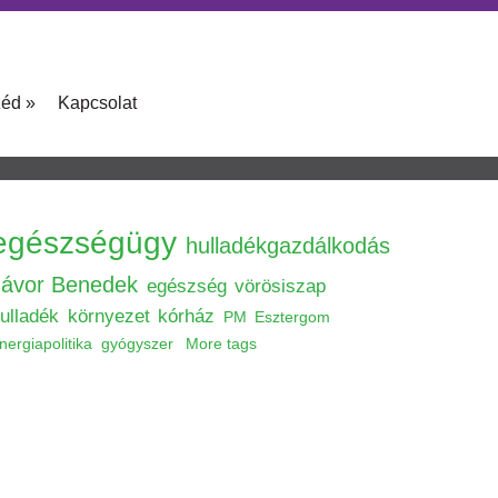
zéd
»
Kapcsolat
egészségügy
hulladékgazdálkodás
Jávor Benedek
egészség
vörösiszap
ulladék
környezet
kórház
PM
Esztergom
nergiapolitika
gyógyszer
More tags