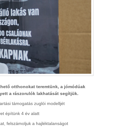
thető otthonokat teremtünk, a jómódúak
ett a rászorulók lakhatását segítjük.
artási támogatás zuglói modelljét
et építünk 4 év alatt
at, felszámoljuk a hajléktalanságot