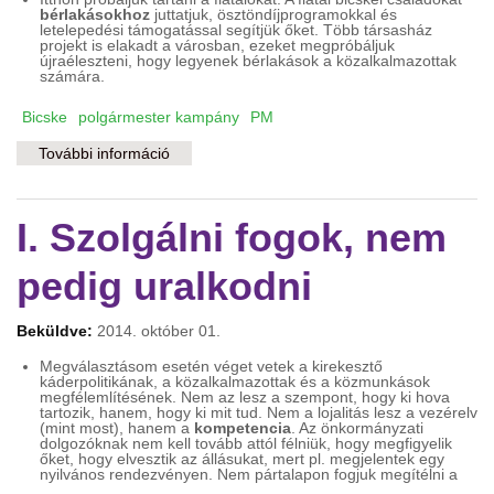
bérlakásokhoz
juttatjuk, ösztöndíjprogramokkal és
letelepedési támogatással segítjük őket. Több társasház
projekt is elakadt a városban, ezeket megpróbáljuk
újraéleszteni, hogy legyenek bérlakások a közalkalmazottak
számára.
Bicske
polgármester kampány
PM
További információ
II. Itt akarunk boldogulni! tartalommal
kapcsolatosan
I. Szolgálni fogok, nem
pedig uralkodni
Beküldve:
2014. október 01.
Megválasztásom esetén véget vetek a kirekesztő
káderpolitikának, a közalkalmazottak és a közmunkások
megfélemlítésének. Nem az lesz a szempont, hogy ki hova
tartozik, hanem, hogy ki mit tud. Nem a lojalitás lesz a vezérelv
(mint most), hanem a
kompetencia
. Az önkormányzati
dolgozóknak nem kell tovább attól félniük, hogy megfigyelik
őket, hogy elvesztik az állásukat, mert pl. megjelentek egy
nyilvános rendezvényen. Nem pártalapon fogjuk megítélni a