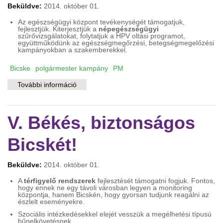
Beküldve:
2014. október 01.
Az egészségügyi központ tevékenységét támogatjuk,
fejlesztjük. Kiterjesztjük a
népegészségügyi
szűrővizsgálatokat, folytatjuk a HPV oltási programot,
együttműködünk az egészségmegőrzési, betegségmegelőzési
kampányokban a szakemberekkel.
Bicske
polgármester kampány
PM
További információ
VI. Zöld és egészséges Bicskét! tartalommal
kapcsolatosan
V. Békés, biztonságos
Bicskét!
Beküldve:
2014. október 01.
A
térfigyelő rendszerek
fejlesztését támogatni fogjuk. Fontos,
hogy ennek ne egy távoli városban legyen a monitoring
központja, hanem Bicskén, hogy gyorsan tudjunk reagálni az
észlelt eseményekre.
Szociális intézkedésekkel elejét vesszük a megélhetési típusú
bűnelkövetésnek.