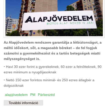
Az Alapjövedelem rendszere garantálja a létbiztonságot, a
méltó időskort, sőt, a magasabb béreket – de fel fogjuk
számolni a gyermekéhezést és a tartós betegségek miatti
mélyszegénységet is.
‣ Havi 30 ezer forint a gyerekeknek, 60 ezer a felnőtteknek, 90
ezres minimum a nyugdíjasoknak
‣ Nettó 150 ezer forintos minimál- és 250 ezres átlagbér a
dolgozóknak
alapjövedelem
PM
Párbeszéd
További információ
Alapjövedelem, alapnyugdíj, ápolási díj: vége
a nincstelenségnek és a kiszolgáltatottságnak