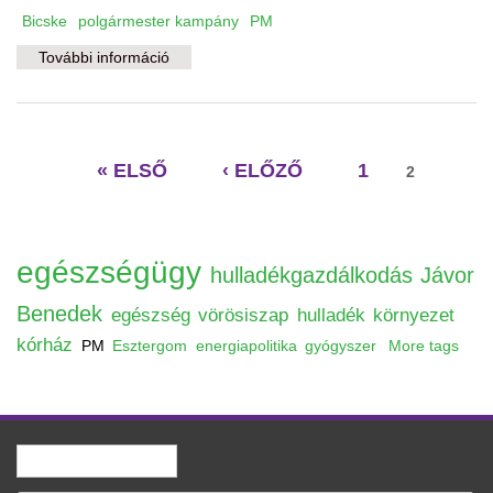
Bicske
polgármester kampány
PM
További információ
I. Szolgálni fogok, nem pedig uralkodni
tartalommal kapcsolatosan
Oldalak
« ELSŐ
‹ ELŐZŐ
1
2
egészségügy
hulladékgazdálkodás
Jávor
Benedek
egészség
vörösiszap
hulladék
környezet
kórház
PM
Esztergom
energiapolitika
gyógyszer
More tags
Keresés
Keresés űrlap