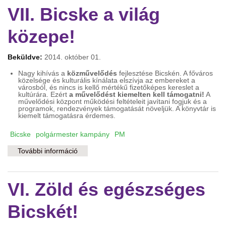
VII. Bicske a világ
közepe!
Beküldve:
2014. október 01.
Nagy kihívás a
közművelődés
fejlesztése Bicskén. A főváros
közelsége és kulturális kínálata elszívja az embereket a
városból, és nincs is kellő mértékű fizetőképes kereslet a
kultúrára. Ezért
a művelődést kiemelten kell támogatni!
A
művelődési központ működési feltételeit javítani fogjuk és a
programok, rendezvények támogatását növeljük. A könyvtár is
kiemelt támogatásra érdemes.
Bicske
polgármester kampány
PM
További információ
VII. Bicske a világ közepe! tartalommal
kapcsolatosan
VI. Zöld és egészséges
Bicskét!