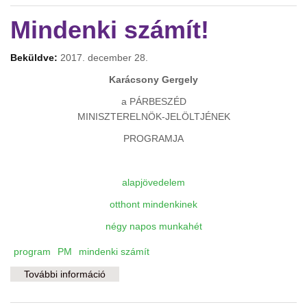
tartalommal kapcsolatosan
Mindenki számít!
Beküldve:
2017. december 28.
Karácsony Gergely
a PÁRBESZÉD
MINISZTERELNÖK-JELÖLTJÉNEK
PROGRAMJA
alapjövedelem
otthont mindenkinek
négy napos munkahét
program
PM
mindenki számít
További információ
Mindenki számít! tartalommal kapcsolatosan