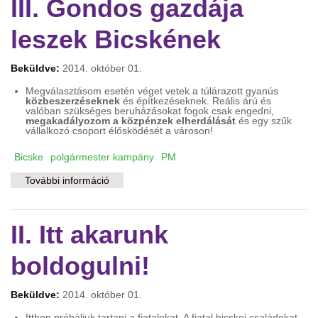
III. Gondos gazdája
leszek Bicskének
Beküldve:
2014. október 01.
Megválasztásom esetén véget vetek a túlárazott gyanús
közbeszerzéseknek
és építkezéseknek. Reális árú és
valóban szükséges beruházásokat fogok csak engedni,
megakadályozom a közpénzek elherdálását
és egy szűk
vállalkozó csoport élősködését a városon!
Bicske
polgármester kampány
PM
További információ
III. Gondos gazdája leszek Bicskének
tartalommal kapcsolatosan
II. Itt akarunk
boldogulni!
Beküldve:
2014. október 01.
Itthon próbáljuk tartani a fiatalokat. A fiatal bicskei családokat