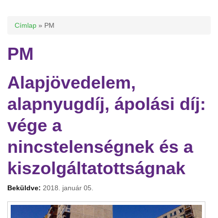
Jelenlegi hely
Címlap
» PM
PM
Alapjövedelem,
alapnyugdíj, ápolási díj:
vége a
nincstelenségnek és a
kiszolgáltatottságnak
Beküldve:
2018. január 05.