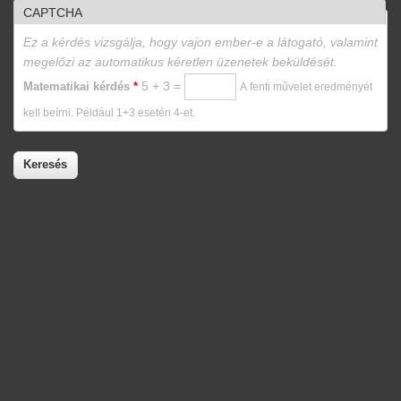
CAPTCHA
Ez a kérdés vizsgálja, hogy vajon ember-e a látogató, valamint
megelőzi az automatikus kéretlen üzenetek beküldését.
5 + 3 =
Matematikai kérdés
*
A fenti művelet eredményét
kell beírni. Például 1+3 esetén 4-et.