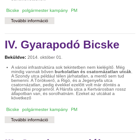
Bicske
polgármester kampány
PM
További információ
V. Békés, biztonságos Bicskét! tartalommal
kapcsolatosan
IV. Gyarapodó Bicske
Beküldve:
2014. október 01.
A városi infrastruktúra sok tekintetben nem kielégítő. Még
mindig vannak bőven
burkolatlan és csatornázatlan utcák
.
A Szondy utca például télen járhatatlan, a mentő sem tud
bemenni. A Törökverő, a Rigó, és a Jegenyefa utca
csatornázatlan, pedig évekkel ezelőtt volt már döntés a
fejlesztési programról. A Hársfa utca a Kertvárosban rossz
állapotban van, és sorolhatnám. Ezeket az utcákat a
következő
Bicske
polgármester kampány
PM
További információ
IV. Gyarapodó Bicske tartalommal
kapcsolatosan