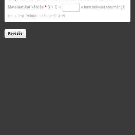
3 + 0 =
Matematikai kérdés
*
A fenti művelet eredményét
kell beírni. Például 1+3 esetén 4-et.