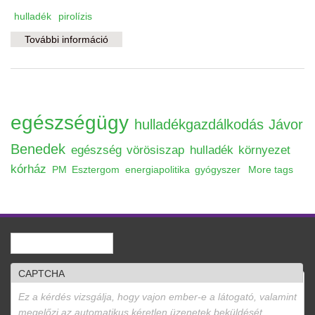
hulladék
pirolízis
További információ
Emberkísérlet Tárnokon tartalommal
kapcsolatosan
egészségügy
hulladékgazdálkodás
Jávor
Benedek
egészség
vörösiszap
hulladék
környezet
kórház
PM
Esztergom
energiapolitika
gyógyszer
More tags
Keresés
Keresés űrlap
CAPTCHA
Ez a kérdés vizsgálja, hogy vajon ember-e a látogató, valamint
megelőzi az automatikus kéretlen üzenetek beküldését.