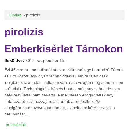
Jelenlegi hely
Címlap
» pirolízis
pirolízis
Emberkísérlet Tárnokon
Beküldve:
2013. szeptember 15.
Évi 45 ezer tonna hulladékot akar eltüntetni egy beruházó Tárnok
és Érd között, egy olyan technológiával, amire talán csak
ideiglenes szabadalmi oltalom van, és a világon még sehol ki nem
próbálták. Technológiai leírás és hatástanulmány sehol, de ez a
helyi testülettel nem zavarta, a mai ülésen elfogadtattak egy
határozatot, elvi hozzájárulást adtak a projekthez. Az
alpolgármester szavazata döntött, akinek a telkére tervezik a
beruházást…
publikációk