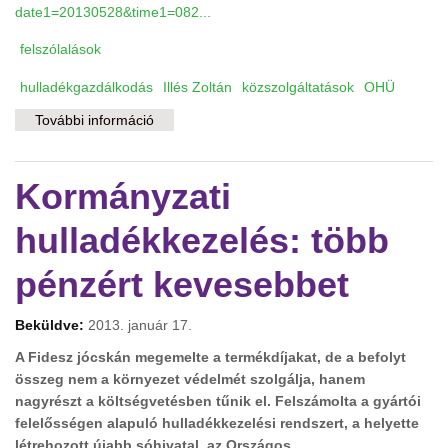
date1=20130528&time1=082...
felszólalások
hulladékgazdálkodás
Illés Zoltán
közszolgáltatások
OHÜ
További információ
11 felszólalás az újabb hulladékos törvény
vitájában tartalommal kapcsolatosan
Kormányzati
hulladékkezelés: több
pénzért kevesebbet
Beküldve:
2013. január 17.
A Fidesz jócskán megemelte a termékdíjakat, de a befolyt
összeg nem a környezet védelmét szolgálja, hanem
nagyrészt a költségvetésben tűnik el. Felszámolta a gyártói
felelősségen alapuló hulladékkezelési rendszert, a helyette
létrehozott újabb sóhivatal, az Országos