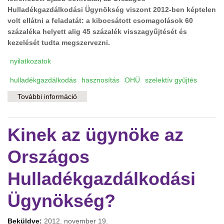
Hulladékgazdálkodási Ügynökség viszont 2012-ben képtelen
volt ellátni a feladatát: a kibocsátott csomagolások 60
százaléka helyett alig 45 százalék visszagyűjtését és
kezelését tudta megszervezni.
nyilatkozatok
hulladékgazdálkodás
hasznosítás
OHÜ
szelektív gyűjtés
További információ
Kormányzati hulladékkezelés: több pénzért
kevesebbet tartalommal kapcsolatosan
Kinek az ügynöke az
Országos
Hulladékgazdálkodási
Ügynökség?
Beküldve:
2012. november 19.