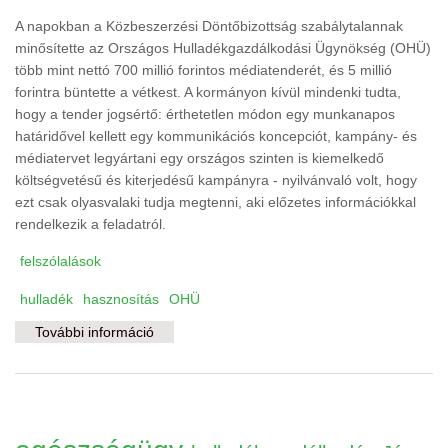
A napokban a Közbeszerzési Döntőbizottság szabálytalannak
minősítette az Országos Hulladékgazdálkodási Ügynökség (OHÜ)
több mint nettó 700 millió forintos médiatenderét, és 5 millió
forintra büntette a vétkest. A kormányon kívül mindenki tudta,
hogy a tender jogsértő: érthetetlen módon egy munkanapos
határidővel kellett egy kommunikációs koncepciót, kampány- és
médiatervet legyártani egy országos szinten is kiemelkedő
költségvetésű és kiterjedésű kampányra - nyilvánvaló volt, hogy
ezt csak olyasvalaki tudja megtenni, aki előzetes információkkal
rendelkezik a feladatról.
felszólalások
hulladék
hasznosítás
OHÜ
További információ
Kinek az ügynöke az Országos
Hulladékgazdálkodási Ügynökség?
tartalommal kapcsolatosan