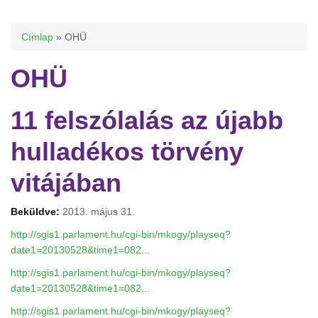
Jelenlegi hely
Címlap
» OHÜ
OHÜ
11 felszólalás az újabb
hulladékos törvény
vitájában
Beküldve:
2013. május 31.
http://sgis1.parlament.hu/cgi-bin/mkogy/playseq?
date1=20130528&time1=082...
http://sgis1.parlament.hu/cgi-bin/mkogy/playseq?
date1=20130528&time1=082...
http://sgis1.parlament.hu/cgi-bin/mkogy/playseq?