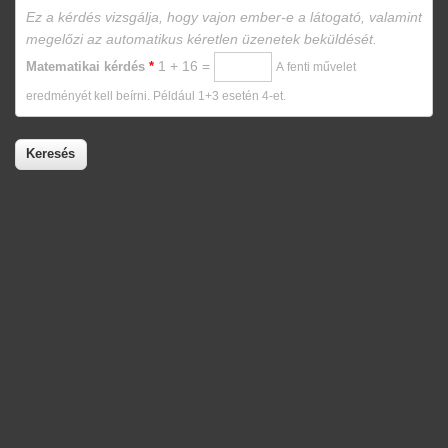
Ez a kérdés vizsgálja, hogy vajon ember-e a látogató, valamint
megelőzi az automatikus kéretlen üzenetek beküldését.
1 + 16 =
Matematikai kérdés
*
A fenti művelet
eredményét kell beírni. Például 1+3 esetén 4-et.