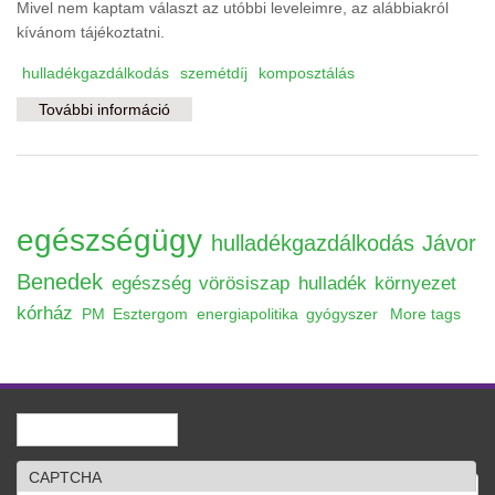
Mivel nem kaptam választ az utóbbi leveleimre, az alábbiakról
kívánom tájékoztatni.
hulladékgazdálkodás
szemétdíj
komposztálás
További információ
Arányos szemétdíjat! tartalommal
kapcsolatosan
egészségügy
hulladékgazdálkodás
Jávor
Benedek
egészség
vörösiszap
hulladék
környezet
kórház
PM
Esztergom
energiapolitika
gyógyszer
More tags
Keresés
Keresés űrlap
CAPTCHA