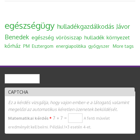
egészségügy
hulladékgazdálkodás
Jávor
Benedek
egészség
vörösiszap
hulladék
környezet
kórház
PM
Esztergom
energiapolitika
gyógyszer
More tags
Keresés
Keresés űrlap
CAPTCHA
Ez a kérdés vizsgálja, hogy vajon ember-e a látogató, valamint
megelőzi az automatikus kéretlen üzenetek beküldését.
7 + 7 =
Matematikai kérdés
*
A fenti művelet
eredményét kell beírni. Például 1+3 esetén 4-et.