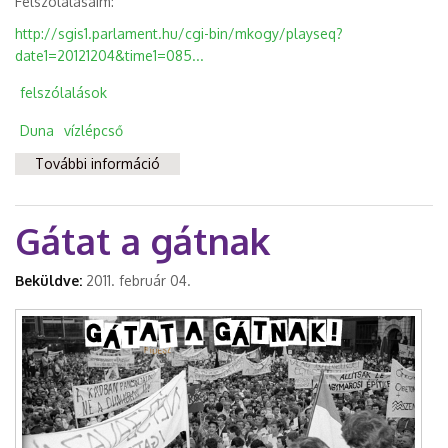
Felszólalásaim:
http://sgis1.parlament.hu/cgi-bin/mkogy/playseq?
date1=20121204&time1=085...
felszólalások
Duna
vízlépcső
További információ
Vizet a Dunába! - vitanap a Parlamentben
tartalommal kapcsolatosan
Gátat a gátnak
Beküldve:
2011. február 04.