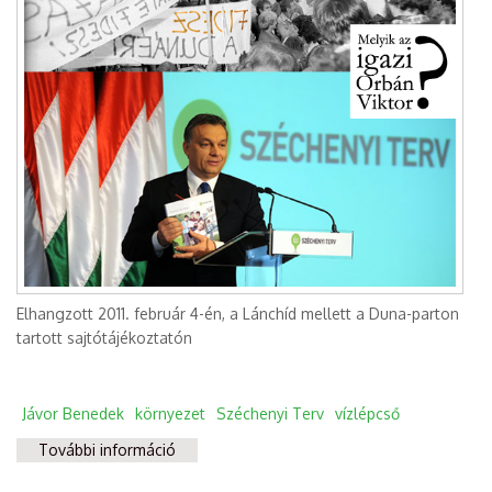
Elhangzott 2011. február 4-én, a Lánchíd mellett a Duna-parton
tartott sajtótájékoztatón
Jávor Benedek
környezet
Széchenyi Terv
vízlépcső
További információ
Gátat a gátnak tartalommal kapcsolatosan