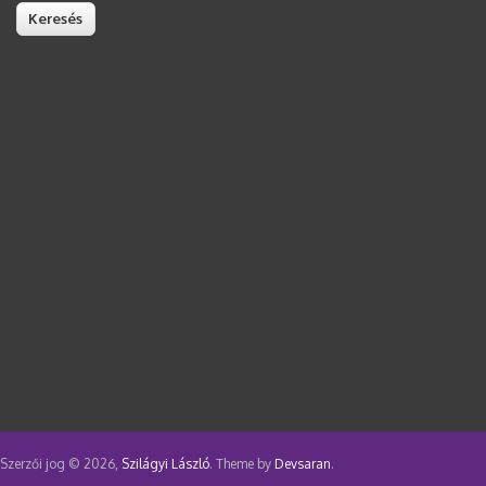
Szerzői jog © 2026,
Szilágyi László
. Theme by
Devsaran
.