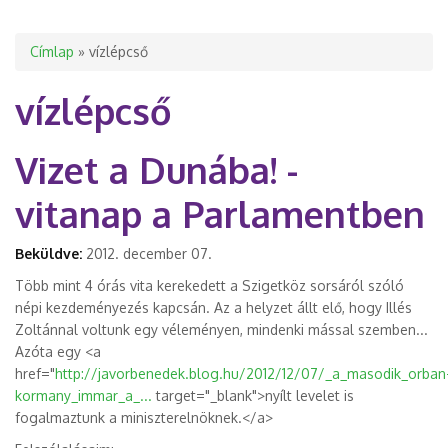
Jelenlegi hely
Címlap
» vízlépcső
vízlépcső
Vizet a Dunába! -
vitanap a Parlamentben
Beküldve:
2012. december 07.
Több mint 4 órás vita kerekedett a Szigetköz sorsáról szóló
népi kezdeményezés kapcsán. Az a helyzet állt elő, hogy Illés
Zoltánnal voltunk egy véleményen, mindenki mással szemben...
Azóta egy <a
href="
http://javorbenedek.blog.hu/2012/12/07/_a_masodik_orban
kormany_immar_a_...
target="_blank">nyílt levelet is
fogalmaztunk a miniszterelnöknek.</a>