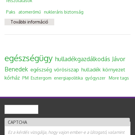
felszólalások
Paks
atomerőmű
nukleráris biztonság
További információ
Lesz-e valódi biztonsági felülvizsgálat a
paksi I-es reaktorblokk üzemidő-
hosszabbítása előtt? tartalommal
kapcsolatosan
egészségügy
hulladékgazdálkodás
Jávor
Benedek
egészség
vörösiszap
hulladék
környezet
kórház
PM
Esztergom
energiapolitika
gyógyszer
More tags
Keresés
Keresés űrlap
CAPTCHA
Ez a kérdés vizsgálja, hogy vajon ember-e a látogató, valamint