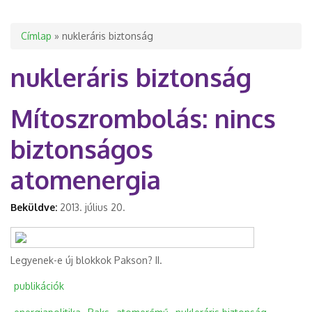
Jelenlegi hely
Címlap
» nukleráris biztonság
nukleráris biztonság
Mítoszrombolás: nincs
biztonságos
atomenergia
Beküldve:
2013. július 20.
Legyenek-e új blokkok Pakson? II.
publikációk