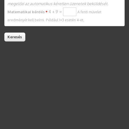
megelőzi az automatikus kéretlen üzenetek beküldését.
4 + 9 =
Matematikai kérdés
*
A fenti művelet
eredményét kell beírni. Például 1+3 esetén 4-et.