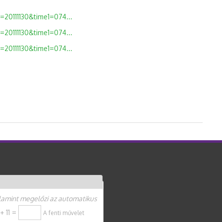
=20111130&time1=074...
=20111130&time1=074...
=20111130&time1=074...
kről szóló törvényről tartalommal kapcsolatosan
alamint megelőzi az automatikus
 + 11 =
A fenti művelet