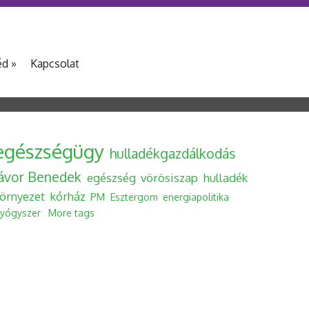
éd
»
Kapcsolat
egészségügy
hulladékgazdálkodás
Jávor Benedek
egészség
vörösiszap
hulladék
örnyezet
kórház
PM
Esztergom
energiapolitika
yógyszer
More tags