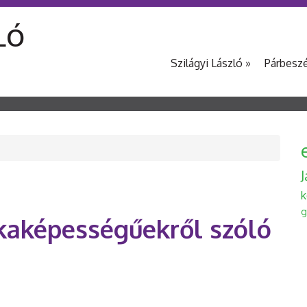
LÓ
Szilágyi László
»
Párbesz
k
g
aképességűekről szóló