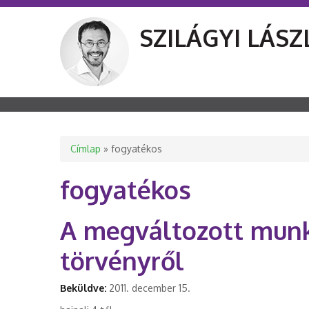
SZILÁGYI LÁSZ
Jelenlegi hely
Címlap
» fogyatékos
fogyatékos
A megváltozott munk
törvényről
Beküldve:
2011. december 15.