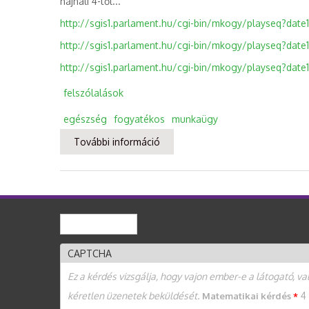
hajnali 4-től...
http://sgis1.parlament.hu/cgi-bin/mkogy/playseq?date1
http://sgis1.parlament.hu/cgi-bin/mkogy/playseq?date1
http://sgis1.parlament.hu/cgi-bin/mkogy/playseq?date1
felszólalások
egészség
fogyatékos
munkaügy
További információ
A megváltozott munkaképességűe
Keresés
Keresés űrlap
CAPTCHA
Ez a kérdés vizsgálja, hogy vajon ember-e a látogató, v
kéretlen üzenetek beküldését.
4
Matematikai kérdés
*