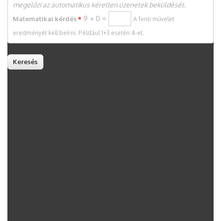
megelőzi az automatikus kéretlen üzenetek beküldését.
9 + 0 =
Matematikai kérdés
*
A fenti művelet
eredményét kell beírni. Például 1+3 esetén 4-et.