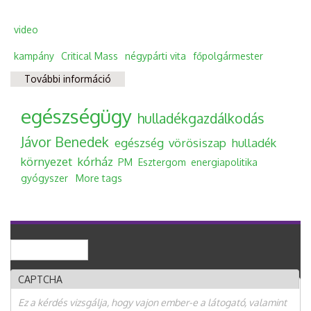
video
kampány
Critical Mass
négypárti vita
főpolgármester
További információ
A Critical Mass utáni 4 párti fórum vágatlan
verziója tartalommal kapcsolatosan
egészségügy
hulladékgazdálkodás
Jávor Benedek
egészség
vörösiszap
hulladék
környezet
kórház
PM
Esztergom
energiapolitika
gyógyszer
More tags
Keresés
Keresés űrlap
CAPTCHA
Ez a kérdés vizsgálja, hogy vajon ember-e a látogató, valamint