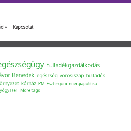
éd
»
Kapcsolat
egészségügy
hulladékgazdálkodás
Jávor Benedek
egészség
vörösiszap
hulladék
örnyezet
kórház
PM
Esztergom
energiapolitika
yógyszer
More tags