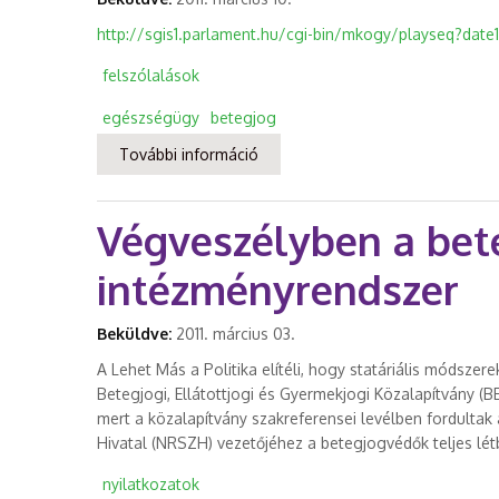
http://sgis1.parlament.hu/cgi-bin/mkogy/playseq?date
felszólalások
egészségügy
betegjog
További információ
Miért veri szét a Kormány a telje
tartalommal kapcsolatosan
Végveszélyben a bet
intézményrendszer
Beküldve:
2011. március 03.
A Lehet Más a Politika elítéli, hogy statáriális módszere
Betegjogi, Ellátottjogi és Gyermekjogi Közalapítvány (BE
mert a közalapítvány szakreferensei levélben fordultak 
Hivatal (NRSZH) vezetőjéhez a betegjogvédők teljes lét
nyilatkozatok