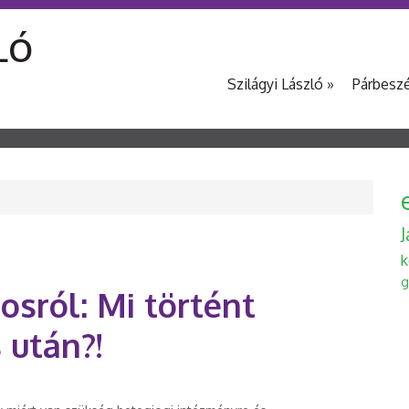
LÓ
Szilágyi László
»
Párbesz
k
g
osról: Mi történt
 után?!