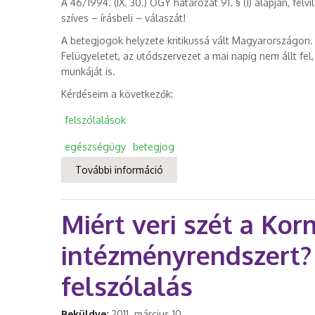
A 46/1994. (IX. 30.) OGY határozat 91. § (1) alapján, f
szíves – írásbeli – válaszát!
A betegjogok helyzete kritikussá vált Magyarországon.
Felügyeletet, az utódszervezet a mai napig nem állt fel,
munkáját is.
Kérdéseim a következők:
felszólalások
egészségügy
betegjog
További információ
Írásbeli kérdés a betegjogok v
Miért veri szét a Kor
intézményrendszert? 
felszólalás
Beküldve:
2011. március 10.