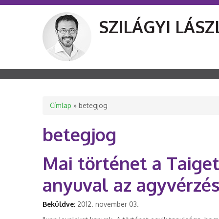
SZILÁGYI LÁSZ
Jelenlegi hely
Címlap
» betegjog
betegjog
Mai történet a Taiget
anyuval az agyvérzés
Beküldve:
2012. november 03.