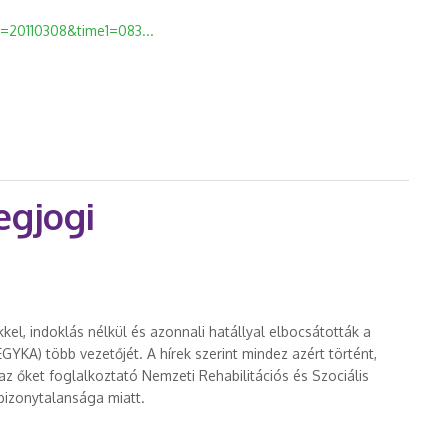
1=20110308&time1=083...
s betegjogi intézményrendszert? - napirend előtti felszólalás
egjogi
kkel, indoklás nélkül és azonnali hatállyal elbocsátották a
GYKA) több vezetőjét. A hírek szerint mindez azért történt,
az őket foglalkoztató Nemzeti Rehabilitációs és Szociális
bizonytalansága miatt.