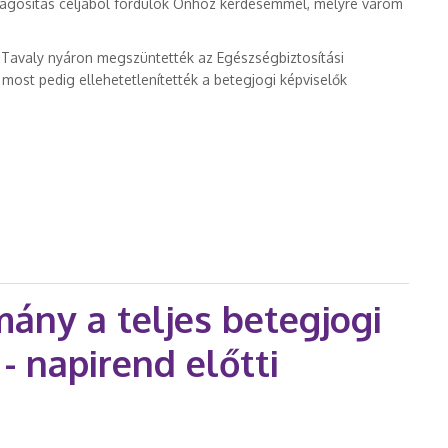
elvilágosítás céljából fordulok Önhöz kérdésemmel, melyre várom
 Tavaly nyáron megszüntették az Egészségbiztosítási
 most pedig ellehetetlenítették a betegjogi képviselők
édelmének meggyengüléséről tartalommal kapcsolatosan
mány a teljes betegjogi
- napirend előtti