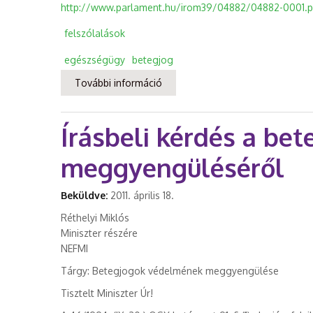
http://www.parlament.hu/irom39/04882/04882-0001.p
felszólalások
egészségügy
betegjog
További információ
Megkezdi-e munkáját januártól a
Írásbeli kérdés a be
meggyengüléséről
Beküldve:
2011. április 18.
Réthelyi Miklós
Miniszter részére
NEFMI
Tárgy: Betegjogok védelmének meggyengülése
Tisztelt Miniszter Úr!