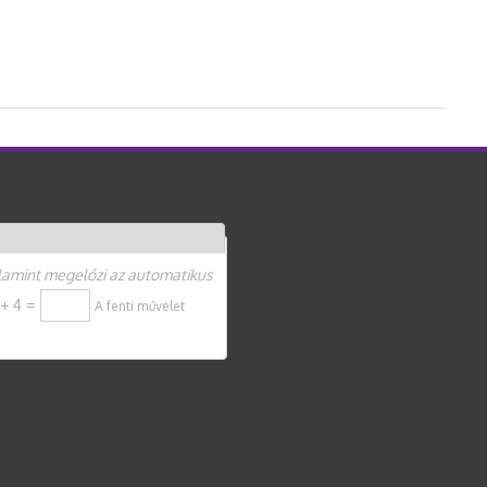
zményrendszer tartalommal kapcsolatosan
alamint megelőzi az automatikus
 + 4 =
A fenti művelet