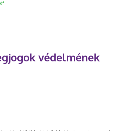
df
z új betegjogi központ? tartalommal kapcsolatosan
tegjogok védelmének