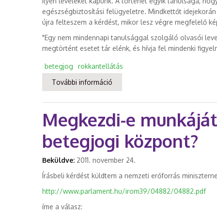
Ilyen leveleket kapunk. A történet egyik tanulsága, ho
egészségbiztosítási felügyeletre. Mindkettőt idejekorán
újra felteszem a kérdést, mikor lesz végre megfelelő k
"Egy nem mindennapi tanulsággal szolgáló olvasói leve
megtörtént esetet tár elénk, és hívja fel mindenki figye
betegjog
rokkantellátás
További információ
Mai történet a Taigetosról: Mi t
Megkezdi-e munkáját 
betegjogi központ?
Beküldve:
2011. november 24.
Írásbeli kérdést küldtem a nemzeti erőforrás miniszterne
http://www.parlament.hu/irom39/04882/04882.pdf
íme a válasz: