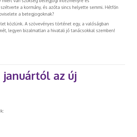
gy miért van szükség betegjogi intézményre és
 szétverte a kormány, és azóta sincs helyette semmi. Hétfőn
épviselete a betegjogoknak?
let közlünk. A szövevényes történet egy, a valóságban
lmét, legyen bizalmatlan a hivatali jó tanácsokkal szemben!
örtént anyuval az agyvérzés után?! tartalommal kapcsolatosan
januártól az új
k: