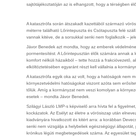
sajtótájékoztatóján az is elhangzott, hogy a térségben é
A katasztrófa során átszakadt kazettából származó vörös
méterre található Lőrintepuszta és Csótapuszta felé szál
vannak kitéve, de a sorsukkal senki nem foglalkozik – jel
Jávor Benedek azt mondta, hogy az emberek védelmének ér
pormentesítést. A Lőrintepusztán élők számára annak a le
komfort nélküli házaikból – tette hozzá a frakcióvezető, 
elköltöztetésében egyaránt részt kell vállalnia a kormány
A katasztrófa egyik oka az volt, hogy a hatóságok nem m
környezetvédelmi hatóságokat viszont azóta sem erősítet
tőlük. Amíg a kormányzat nem veszi komolyan a környez
esetek – mondta Jávor Benedek.
Szilágyi László LMP-s képviselő arra hívta fel a figyel
kockázatok. Az Esélyt az életre a vörösiszap után elneve
kiadványára hivatkozott és kitért arra: a korábban Devecs
senki nem vizsgálja a helybeliek egészségügyi állapotát,
krónikus légúti megbetegedések száma. Az egyesület tagj