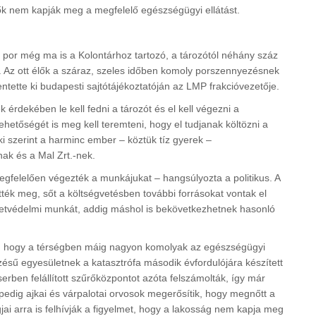
lők nem kapják meg a megfelelő egészségügyi ellátást.
 por még ma is a Kolontárhoz tartozó, a tározótól néhány száz
l. Az ott élők a száraz, szeles időben komoly porszennyezésnek
entette ki budapesti sajtótájékoztatóján az LMP frakcióvezetője.
dekében le kell fedni a tározót és el kell végezni a
hetőségét is meg kell teremteni, hogy el tudjanak költözni a
aki szerint a harminc ember – köztük tíz gyerek –
nak és a Mal Zrt.-nek.
egfelelően végezték a munkájukat – hangsúlyozta a politikus. A
ték meg, sőt a költségvetésben további forrásokat vontak el
etvédelmi munkát, addig máshol is bekövetkezhetnek hasonló
met, hogy a térségben máig nagyon komolyak az egészségügyi
zésű egyesületnek a katasztrófa második évfordulójára készített
erben felállított szűrőközpontot azóta felszámolták, így már
 pedig ajkai és várpalotai orvosok megerősítik, hogy megnőtt a
ai arra is felhívják a figyelmet, hogy a lakosság nem kapja meg