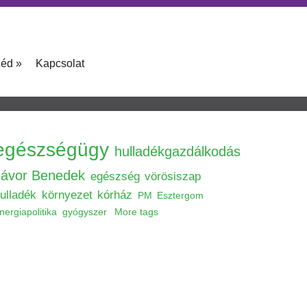
zéd
»
Kapcsolat
egészségügy
hulladékgazdálkodás
Jávor Benedek
egészség
vörösiszap
ulladék
környezet
kórház
PM
Esztergom
nergiapolitika
gyógyszer
More tags