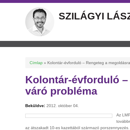
SZILÁGYI LÁS
Jelenlegi hely
Címlap
» Kolontár-évforduló – Rengeteg a megoldásr
Kolontár-évforduló 
váró probléma
Beküldve:
2012. október 04.
Az LMP 
továbbr
az átszakadt 10-es kazettából származó porszennyezés. A