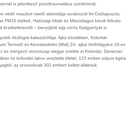
bernél is jelentkező poszttraumatikus szindrómát.
len védő maszkot viselő aktivistája sorakozott fel Csótapuszta,
as PM10 étékek, Hatósági hibák és Másodlagos károk feliratú
 érzékeltetendő – benyújtott egy vörös füstgyertyát is.
yobb ökológiai katasztrófája. Ajka közelében, Kolontár
um Termelő és Kereskedelmi (Mal) Zrt. ajkai timföldgyára 10-es
íz és mérgező vörösiszap elegye öntötte el Kolontár, Devecser
ban tíz kolontári lakos vesztette életét, 123 ember súlyos égési
gtól, az orvosoknak 302 embert kellett ellátniuk.