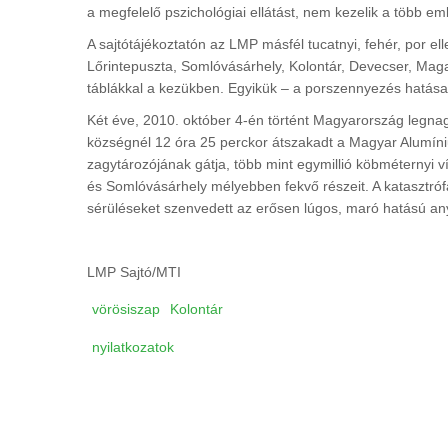
a megfelelő pszichológiai ellátást, nem kezelik a több em
A sajtótájékoztatón az LMP másfél tucatnyi, fehér, por el
Lőrintepuszta, Somlóvásárhely, Kolontár, Devecser, Mag
táblákkal a kezükben. Egyikük – a porszennyezés hatásait
Két éve, 2010. október 4-én történt Magyarország legnag
községnél 12 óra 25 perckor átszakadt a Magyar Alumíni
zagytározójának gátja, több mint egymillió köbméternyi v
és Somlóvásárhely mélyebben fekvő részeit. A katasztrófá
sérüléseket szenvedett az erősen lúgos, maró hatású anya
LMP Sajtó/MTI
vörösiszap
Kolontár
nyilatkozatok