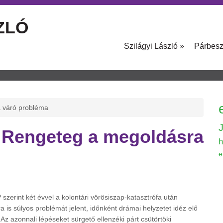
ZLÓ
Szilágyi László
»
Párbes
a váró probléma
– Rengeteg a megoldásra
h
e
szerint két évvel a kolontári vörösiszap-katasztrófa után
a is súlyos problémát jelent, időnként drámai helyzetet idéz elő
z azonnali lépéseket sürgető ellenzéki párt csütörtöki