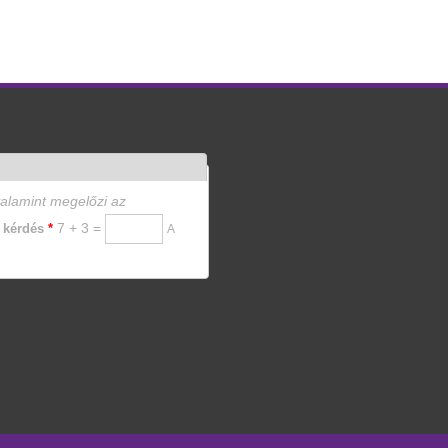
valamint megelőzi az
7 + 3 =
i kérdés
*
A