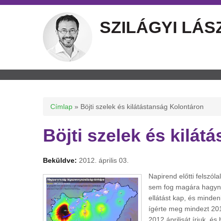
SZILÁGYI LÁS
Jelenlegi hely
Címlap
» Böjti szelek és kilátástanság Kolontáron
Böjti szelek és kilá
Beküldve:
2012. április 03.
Napirend előtti felszól
sem fog magára hagyni.
ellátást kap, és minden
ígérte meg mindezt 201
2012 áprilisát írjuk, é