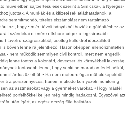
sztő műveletben sajtóértesülések szerint a Simicska-, a Nyerges-
hoz jutottak. A munkák és a kifizetések átláthatatlanok: a
 rendre semmitmondó, tételes elszámolást nem tartalmazó
ldául azt, hogy • miért távoli bányákból hozták a gátépítéshez az
rált szándékai ellenére offshore-cégek a legzsírosabb
t távoli országrészekből, esetleg külföldről ideszállított
is bőven lenne rá jelentkező. Hasonlóképpen ellenőrizhetetlen
ása - nem működik semmilyen civil kontroll, mert nem engedik
ig lenne fontos a kolontári, devecseri és környékbeli lakosság,
rmánynak fontosabb lenne, hogy senki ne maradjon fedél nélkül,
venmilliárdos üzletből. • Ha nem meteorológiai műholdképekből
teríti a porszennyezés, hanem működő környezeti monitoring
hessen az asztmásokat vagy a gyermeket várókat. • Hogy másfél
elhető porfelhőkkel kelljen még mindig hadakozni. Egyszóval azt
ófa után ígért, az egész ország füle hallatára.