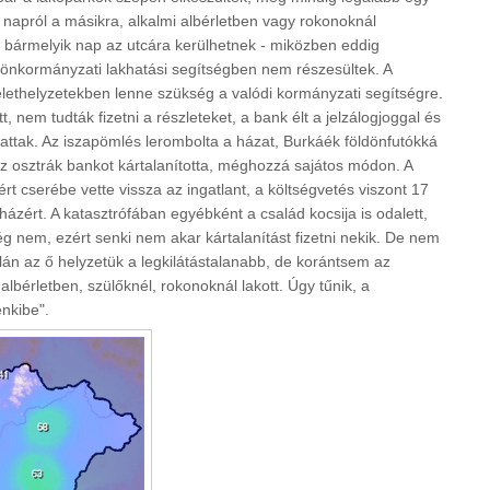
k napról a másikra, alkalmi albérletben vagy rokonoknál
bármelyik nap az utcára kerülhetnek - miközben eddig
önkormányzati lakhatási segítségben nem részesültek. A
élethelyzetekben lenne szükség a valódi kormányzati segítségre.
nem tudták fizetni a részleteket, a bank élt a jelzálogjoggal és
hattak. Az iszapömlés lerombolta a házat, Burkáék földönfutókká
z osztrák bankot kártalanította, méghozzá sajátos módon. A
ásért cserébe vette vissza az ingatlant, a költségvetés viszont 17
t házért. A katasztrófában egyébként a család kocsija is odalett,
még nem, ezért senki nem akar kártalanítást fizetni nekik. De nem
lán az ő helyzetük a legkilátástalanabb, de korántsem az
 albérletben, szülőknél, rokonoknál lakott. Úgy tűnik, a
nkibe".