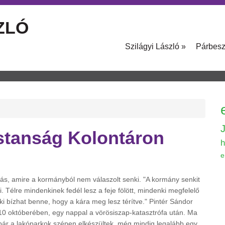
ZLÓ
Szilágyi László
»
Párbes
tástanság Kolontáron
h
e
alás, amire a kormányból nem válaszolt senki. "A kormány senkit
 Télre mindenkinek fedél lesz a feje fölött, mindenki megfelelő
ki bízhat benne, hogy a kára meg lesz térítve." Pintér Sándor
0 októberében, egy nappal a vörösiszap-katasztrófa után. Ma
s bár a lakóparkok szépen elkészültek, még mindig legalább egy