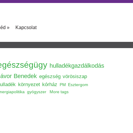
zéd
»
Kapcsolat
egészségügy
hulladékgazdálkodás
Jávor Benedek
egészség
vörösiszap
ulladék
környezet
kórház
PM
Esztergom
nergiapolitika
gyógyszer
More tags