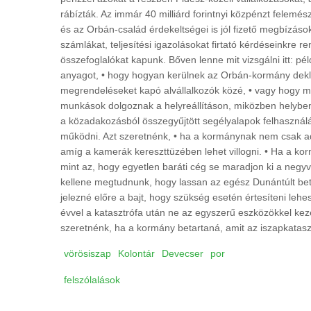
rábízták. Az immár 40 milliárd forintnyi közpénzt felemé
és az Orbán-család érdekeltségei is jól fizető megbízások
számlákat, teljesítési igazolásokat firtató kérdéseinkre
összefoglalókat kapunk. Bőven lenne mit vizsgálni itt: pé
anyagot, • hogy hogyan kerülnek az Orbán-kormány dekla
megrendeléseket kapó alvállalkozók közé, • vagy hogy miér
munkások dolgoznak a helyreállításon, miközben helyben 
a közadakozásból összegyűjtött segélyalapok felhasznál
működni. Azt szeretnénk, • ha a kormánynak nem csak add
amíg a kamerák kereszttüzében lehet villogni. • Ha a ko
mint az, hogy egyetlen baráti cég se maradjon ki a negy
kellene megtudnunk, hogy lassan az egész Dunántúlt be
jelezné előre a bajt, hogy szükség esetén értesíteni le
évvel a katasztrófa után ne az egyszerű eszközökkel kez
szeretnénk, ha a kormány betartaná, amit az iszapkatasztr
vörösiszap
Kolontár
Devecser
por
felszólalások