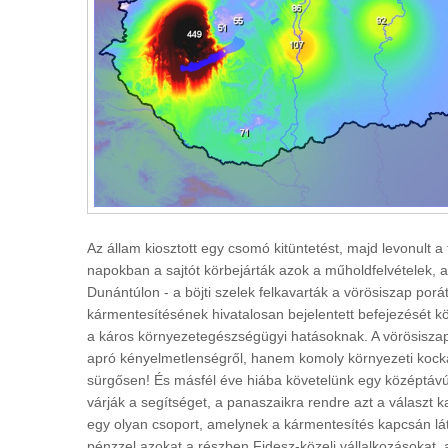
Az állam kiosztott egy csomó kitüntetést, majd levonult a
napokban a sajtót körbejárták azok a műholdfelvételek,
Dunántúlon - a böjti szelek felkavarták a vörösiszap porát
kármentesítésének hivatalosan bejelentett befejezését kö
a káros környezetegészségügyi hatásoknak. A vörösiszap 
apró kényelmetlenségről, hanem komoly környezeti kocká
sürgősen! És másfél éve hiába követelünk egy középtávú 
várják a segítséget, a panaszaikra rendre azt a választ 
egy olyan csoport, amelynek a kármentesítés kapcsán lá
pénzzel azokat a részben Fidesz-közeli vállalkozásokat,