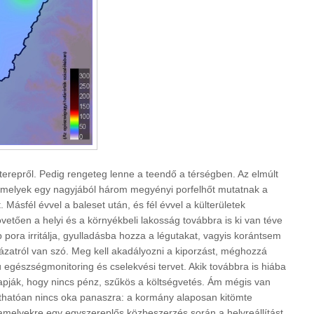
 terepről. Pedig rengeteg lenne a teendő a térségben. Az elmúlt
 amelyek egy nagyjából három megyényi porfelhőt mutatnak a
. Másfél évvel a baleset után, és fél évvel a külterületek
vetően a helyi és a környékbeli lakosság továbbra is ki van téve
pora irritálja, gyulladásba hozza a légutakat, vagyis korántsem
zatról van szó. Meg kell akadályozni a kiporzást, méghozzá
egészségmonitoring és cselekvési tervet. Akik továbbra is hiába
kapják, hogy nincs pénz, szűkös a költségvetés. Ám mégis van
thatóan nincs oka panaszra: a kormány alaposan kitömte
 amelyekre egy egyszereplős közbeszerzés során a helyreállítást