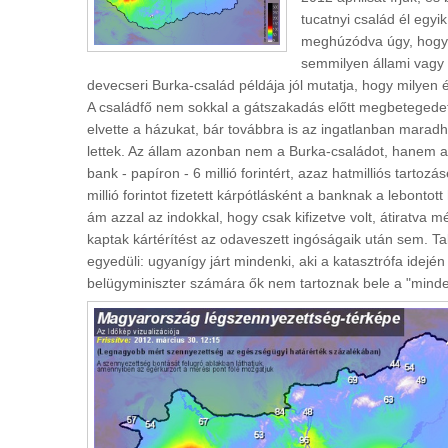
tucatnyi család él egyi
meghúzódva úgy, hogy 
semmilyen állami vagy 
devecseri Burka-család példája jól mutatja, hogy milyen 
A családfő nem sokkal a gátszakadás előtt megbetegedett, 
elvette a házukat, bár továbbra is az ingatlanban marad
lettek. Az állam azonban nem a Burka-családot, hanem a
bank - papíron - 6 millió forintért, azaz hatmilliós tartoz
millió forintot fizetett kárpótlásként a banknak a lebontot
ám azzal az indokkal, hogy csak kifizetve volt, átiratva 
kaptak kártérítést az odaveszett ingóságaik után sem. Ta
egyedüli: ugyanígy járt mindenki, aki a katasztrófa idején
belügyminiszter számára ők nem tartoznak bele a "minde