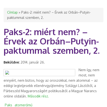
Jelenlegi hely
Címlap
» Paks-2: miért nem? – Érvek az Orbán–Putyin-
paktummal szemben, 2.
Paks-2: miért nem? –
Érvek az Orbán–Putyin-
paktummal szemben, 2.
Beküldve:
2014. január 26.
Nem így, nem
most, nem
ennyiért, nem biztos, hogy az oroszokkal, nem atommal – az
eddigi legteljesebb ellenérvgyűjtemény Szilágyi Lászlótól, a
Párbeszéd Magyarországért politikusától a Magyar Narancs
online oldalán.
Második rész.
Paks
atomerőmű