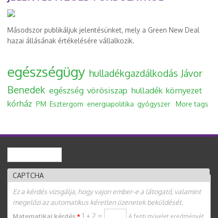
Másodszor publikáljuk jelentésünket, mely a Green New Deal
hazai állásának értékelésére vállalkozik.
egészségügy
hulladékgazdálkodás
Jávor
Benedek
egészség
vörösiszap
hulladék
környezet
kórház
PM
Esztergom
energiapolitika
gyógyszer
More tags
Keresés
Keresés űrlap
CAPTCHA
Ez a kérdés vizsgálja, hogy vajon ember-e a látogató, valamint
megelőzi az automatikus kéretlen üzenetek beküldését.
1 + 2 =
Matematikai kérdés
*
A fenti művelet eredményét