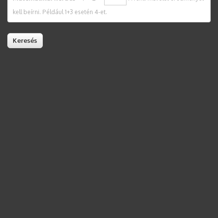
kell beírni. Például 1+3 esetén 4-et.