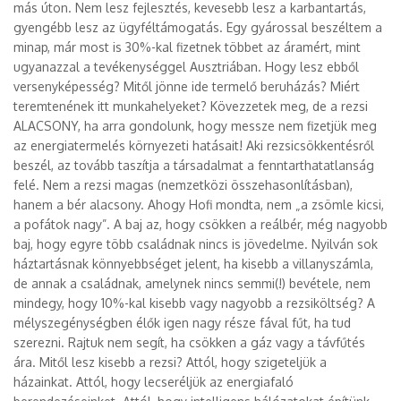
más úton. Nem lesz fejlesztés, kevesebb lesz a karbantartás,
gyengébb lesz az ügyféltámogatás. Egy gyárossal beszéltem a
minap, már most is 30%-kal fizetnek többet az áramért, mint
ugyanazzal a tevékenységgel Ausztriában. Hogy lesz ebből
versenyképesség? Mitől jönne ide termelő beruházás? Miért
teremtenének itt munkahelyeket? Kövezzetek meg, de a rezsi
ALACSONY, ha arra gondolunk, hogy messze nem fizetjük meg
az energiatermelés környezeti hatásait! Aki rezsicsökkentésről
beszél, az tovább taszítja a társadalmat a fenntarthatatlanság
felé. Nem a rezsi magas (nemzetközi összehasonlításban),
hanem a bér alacsony. Ahogy Hofi mondta, nem „a zsömle kicsi,
a pofátok nagy”. A baj az, hogy csökken a reálbér, még nagyobb
baj, hogy egyre több családnak nincs is jövedelme. Nyilván sok
háztartásnak könnyebbséget jelent, ha kisebb a villanyszámla,
de annak a családnak, amelynek nincs semmi(!) bevétele, nem
mindegy, hogy 10%-kal kisebb vagy nagyobb a rezsiköltség? A
mélyszegénységben élők igen nagy része fával fűt, ha tud
szerezni. Rajtuk nem segít, ha csökken a gáz vagy a távfűtés
ára. Mitől lesz kisebb a rezsi? Attól, hogy szigeteljük a
házainkat. Attól, hogy lecseréljük az energiafaló