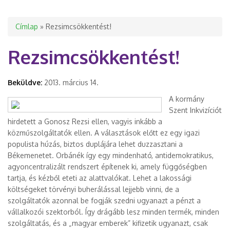
Jelenlegi hely
Címlap
» Rezsimcsökkentést!
Rezsimcsökkentést!
Beküldve:
2013. március 14.
A kormány
Szent Inkvizíciót
hirdetett a Gonosz Rezsi ellen, vagyis inkább a
közműszolgáltatók ellen. A választások előtt ez egy igazi
populista húzás, biztos duplájára lehet duzzasztani a
Békemenetet. Orbánék így egy mindenható, antidemokratikus,
agyoncentralizált rendszert építenek ki, amely függőségben
tartja, és kézből eteti az alattvalókat.
Lehet a lakossági
költségeket törvényi buherálással lejjebb vinni, de a
szolgáltatók azonnal be fogják szedni ugyanazt a pénzt a
vállalkozói szektorból. Így drágább lesz minden termék, minden
szolgáltatás, és a „magyar emberek” kifizetik ugyanazt, csak