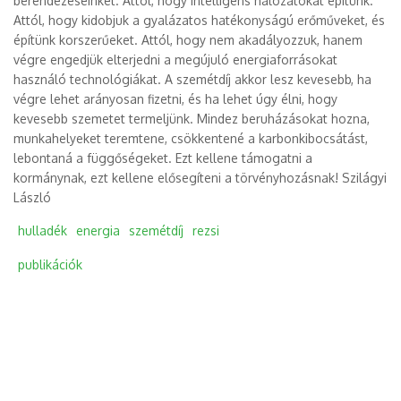
berendezéseinket. Attól, hogy intelligens hálózatokat építünk.
Attól, hogy kidobjuk a gyalázatos hatékonyságú erőműveket, és
építünk korszerűeket. Attól, hogy nem akadályozzuk, hanem
végre engedjük elterjedni a megújuló energiaforrásokat
használó technológiákat. A szemétdíj akkor lesz kevesebb, ha
végre lehet arányosan fizetni, és ha lehet úgy élni, hogy
kevesebb szemetet termeljünk. Mindez beruházásokat hozna,
munkahelyeket teremtene, csökkentené a karbonkibocsátást,
lebontaná a függőségeket. Ezt kellene támogatni a
kormánynak, ezt kellene elősegíteni a törvényhozásnak! Szilágyi
László
hulladék
energia
szemétdíj
rezsi
publikációk