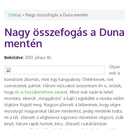
Jelenlegi hely
Címlap
» Nagy összefogás a Duna mentén
Nagy összefogás a Duna
mentén
Beküldve:
2013. június 10.
Olyan
volt a
komáromi állomás, mint egy hangyaboly. Önkéntesek, civil
szervezetek, pártok. Három műszakot lenyomtam én is, örülök,
hogy
én is hozzátehettem valamit
. Most már talán ki lehet
mondani, sikerült „meggátolni” a bajt! Leginkább a munka vidám
légköre fogott meg. Nagyon jólesett a lelkemnek, hogy végre
mosolygó magyarokat láttam mindenhol, pedig mindenki tudta,
mi a tét. Jólesett a végtelenül egyszerű műveletet végezni, zsák
kinyit, három lapát homok, kész. Jólesett csatárláncban