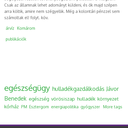
Csak az államnak lehet adományt küldeni, és ők majd szépen
arra költik, amire nem szégyellik. Még a kolontári pénzzel sem
számoltak el! folyt. köv.
árvíz
Komárom
publikációk
egészségügy
hulladékgazdálkodás
Jávor
Benedek
egészség
vörösiszap
hulladék
környezet
kórház
PM
Esztergom
energiapolitika
gyógyszer
More tags