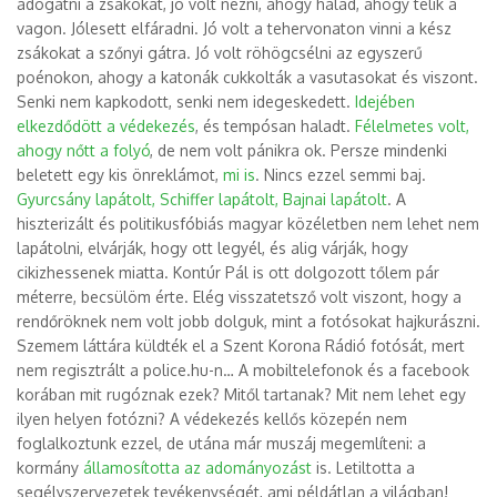
adogatni a zsákokat, jó volt nézni, ahogy halad, ahogy telik a
vagon. Jólesett elfáradni. Jó volt a tehervonaton vinni a kész
zsákokat a szőnyi gátra. Jó volt röhögcsélni az egyszerű
poénokon, ahogy a katonák cukkolták a vasutasokat és viszont.
Senki nem kapkodott, senki nem idegeskedett.
Idejében
elkezdődött a védekezés
, és tempósan haladt.
Félelmetes volt,
ahogy nőtt a folyó
, de nem volt pánikra ok. Persze mindenki
beletett egy kis önreklámot,
mi is
. Nincs ezzel semmi baj.
Gyurcsány lapátolt, Schiffer lapátolt, Bajnai lapátolt
. A
hiszterizált és politikusfóbiás magyar közéletben nem lehet nem
lapátolni, elvárják, hogy ott legyél, és alig várják, hogy
cikizhessenek miatta. Kontúr Pál is ott dolgozott tőlem pár
méterre, becsülöm érte. Elég visszatetsző volt viszont, hogy a
rendőröknek nem volt jobb dolguk, mint a fotósokat hajkurászni.
Szemem láttára küldték el a Szent Korona Rádió fotósát, mert
nem regisztrált a police.hu-n… A mobiltelefonok és a facebook
korában mit rugóznak ezek? Mitől tartanak? Mit nem lehet egy
ilyen helyen fotózni? A védekezés kellős közepén nem
foglalkoztunk ezzel, de utána már muszáj megemlíteni: a
kormány
államosította az adományozást
is. Letiltotta a
segélyszervezetek tevékenységét, ami példátlan a világban!