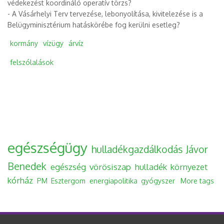
védekezést koordináló operatív törzs?
- A Vásárhelyi Terv tervezése, lebonyolítása, kivitelezése is a
Belügyminisztérium hatáskörébe fog kerülni esetleg?
kormány
vízügy
árvíz
felszólalások
egészségügy
hulladékgazdálkodás
Jávor
Benedek
egészség
vörösiszap
hulladék
környezet
kórház
PM
Esztergom
energiapolitika
gyógyszer
More tags