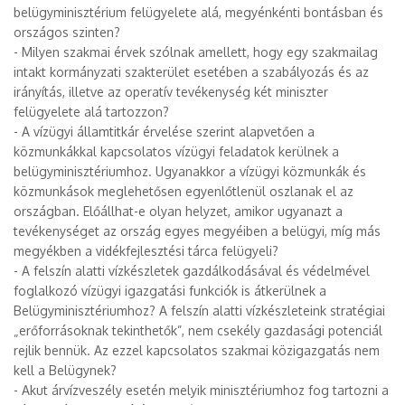
belügyminisztérium felügyelete alá, megyénkénti bontásban és
országos szinten?
- Milyen szakmai érvek szólnak amellett, hogy egy szakmailag
intakt kormányzati szakterület esetében a szabályozás és az
irányítás, illetve az operatív tevékenység két miniszter
felügyelete alá tartozzon?
- A vízügyi államtitkár érvelése szerint alapvetően a
közmunkákkal kapcsolatos vízügyi feladatok kerülnek a
belügyminisztériumhoz. Ugyanakkor a vízügyi közmunkák és
közmunkások meglehetősen egyenlőtlenül oszlanak el az
országban. Előállhat-e olyan helyzet, amikor ugyanazt a
tevékenységet az ország egyes megyéiben a belügyi, míg más
megyékben a vidékfejlesztési tárca felügyeli?
- A felszín alatti vízkészletek gazdálkodásával és védelmével
foglalkozó vízügyi igazgatási funkciók is átkerülnek a
Belügyminisztériumhoz? A felszín alatti vízkészleteink stratégiai
„erőforrásoknak tekinthetők”, nem csekély gazdasági potenciál
rejlik bennük. Az ezzel kapcsolatos szakmai közigazgatás nem
kell a Belügynek?
- Akut árvízveszély esetén melyik minisztériumhoz fog tartozni a