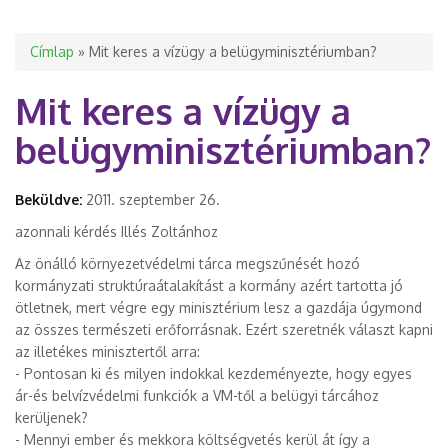
Jelenlegi hely
Címlap
» Mit keres a vízügy a belügyminisztériumban?
Mit keres a vízügy a
belügyminisztériumban?
Beküldve:
2011. szeptember 26.
azonnali kérdés Illés Zoltánhoz
Az önálló környezetvédelmi tárca megszűnését hozó
kormányzati struktúraátalakítást a kormány azért tartotta jó
ötletnek, mert végre egy minisztérium lesz a gazdája úgymond
az összes természeti erőforrásnak. Ezért szeretnék választ kapni
az illetékes minisztertől arra:
- Pontosan ki és milyen indokkal kezdeményezte, hogy egyes
ár-és belvízvédelmi funkciók a VM-től a belügyi tárcához
kerüljenek?
- Mennyi ember és mekkora költségvetés kerül át így a