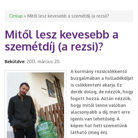
Jelenlegi hely
Címlap
» Mitől lesz kevesebb a szemétdíj (a rezsi)?
Mitől lesz kevesebb a
szemétdíj (a rezsi)?
Beküldve:
2013. március 20.
A kormány rezsicsökkentő
buzgalmában a hulladékdíjat
is csökkenteni akarja. Ez
derék dolog, de nézzük, hogy
fogott hozzá. Aztán nézzük,
hogy mitől lenne valóban
alacsonyabb a díj, mert erre
igenis van lehetőség. A
képen hat heti szemetünk
látható (meg én).