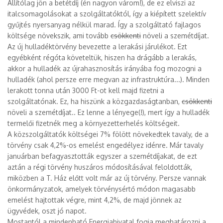
Állítólag jön a betétdíj (én nagyon várom!), de ez elviszi az
italcsomagolásokat a szolgáltatóktól, így a kiépített szelektív
gyűjtés nyersanyag nélkül marad. Így a szolgáltató fajlagos
költsége növekszik, ami tovább
csökkenti
növeli a szemétdíjat.
Az új hulladéktörvény bevezette a lerakási járulékot. Ezt
egyébként régóta követeltük, hiszen ha drágább a lerakás,
akkor a hulladék az újrahasznosítás irányába fog mozogni a
hulladék (ahol persze erre megvan az infrastruktúra...). Minden
lerakott tonna után 3000 Ft-ot kell majd fizetni a
szolgáltatónak. Ez, ha hiszünk a közgazdaságtanban,
csökkenti
növeli a szemétdíjat.. Ez lenne a lényege(!), mert így a hulladék
termelői fizetnék meg a környezetterhelés költségeit.
A közszolgáltatók költségei 7% fölött növekedtek tavaly, de a
törvény csak 4,2%-os emelést engedélyez idénre. Már tavaly
januárban befagyasztották egyszer a szemétdíjakat, de ezt
aztán a régi törvény huszáros módosításával feloldották,
miközben a T. Ház előtt volt már az új törvény. Persze vannak
önkormányzatok, amelyek törvénysértő módon magasabb
emelést hajtottak végre, mint 4,2%, de majd jönnek az
ügyvédek, oszt jó napot.
Mostantól a mindenható Energiahivatal fogja meghatározni a