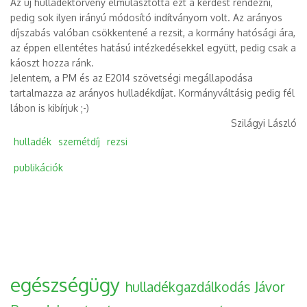
Az új hulladéktörvény elmulasztotta ezt a kérdést rendezni,
pedig sok ilyen irányú módosító indítványom volt. Az arányos
díjszabás valóban csökkentené a rezsit, a kormány hatósági ára,
az éppen ellentétes hatású intézkedésekkel együtt, pedig csak a
káoszt hozza ránk.
Jelentem, a PM és az E2014 szövetségi megállapodása
tartalmazza az arányos hulladékdíjat. Kormányváltásig pedig fél
lábon is kibírjuk ;-)
Szilágyi László
hulladék
szemétdíj
rezsi
publikációk
egészségügy
hulladékgazdálkodás
Jávor