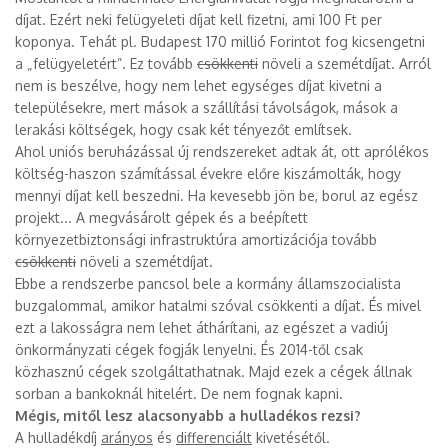
díjat. Ezért neki felügyeleti díjat kell fizetni, ami 100 Ft per
koponya. Tehát pl. Budapest 170 millió Forintot fog kicsengetni
a „felügyeletért”. Ez tovább
csökkenti
növeli a szemétdíjat. Arról
nem is beszélve, hogy nem lehet egységes díjat kivetni a
településekre, mert mások a szállítási távolságok, mások a
lerakási költségek, hogy csak két tényezőt említsek.
Ahol uniós beruházással új rendszereket adtak át, ott aprólékos
költség-haszon számítással évekre előre kiszámolták, hogy
mennyi díjat kell beszedni. Ha kevesebb jön be, borul az egész
projekt... A megvásárolt gépek és a beépített
környezetbiztonsági infrastruktúra amortizációja tovább
csökkenti
növeli a szemétdíjat.
Ebbe a rendszerbe pancsol bele a kormány államszocialista
buzgalommal, amikor hatalmi szóval csökkenti a díjat. És mivel
ezt a lakosságra nem lehet áthárítani, az egészet a vadiúj
önkormányzati cégek fogják lenyelni. És 2014-től csak
közhasznú cégek szolgáltathatnak. Majd ezek a cégek állnak
sorban a bankoknál hitelért. De nem fognak kapni.
Mégis, mitől lesz alacsonyabb a hulladékos rezsi?
A hulladékdíj
arányos
és
differenciált
kivetésétől.