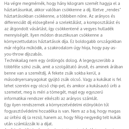
Ha végre megmérnék, hogy hány kilogram szemét hagyja el a
háztartásunkat, akkor valóban csökkenne a díj. Illetve „rendes”
háztartásokban csökkenne, a többiben nőne. Az arányos és
differenciált díj elősegítené a szelektálást, a komposztálást és
az átgondolt vásárlást, így csökkentené a vegyes hulladék
mennyiségét. Ilyen módon drasztikusan csökkenne a
környezettudatos háztartások díja. Ez boldogabb országokban
már régóta működik, a szakirodalom úgy hívja, hogy pay-as-
you-throw díjszabás.
Technikailag nem egy ördöngős dolog. A legegyszerűbb a
többféle színű zsák, amit a szolgáltató árusít, és aminek árában
benne van a szemétdíj. A fekete zsák sokba kerül, a
másodnyersanyagokat gyűjtő zsák olcsó. Vagy a kukákat is fel
lehet szerelni egy olcsó chip-pel, és amikor a kukásautó üríti a
szemetet, meg is méri a tömegét, majd egy egyszerű
informatikai rendszer elkészíti az arányos számlát.
Egy ilyen rendszernek a környezetvédelmi előnyökön túl
fogyasztóvédelmi hozadéka is van. Nem az a baj, hogy magas
az ürítési díj (a rezsi), hanem az, hogy félig-negyedig telt kukák
után számlázzák ki a díjat.