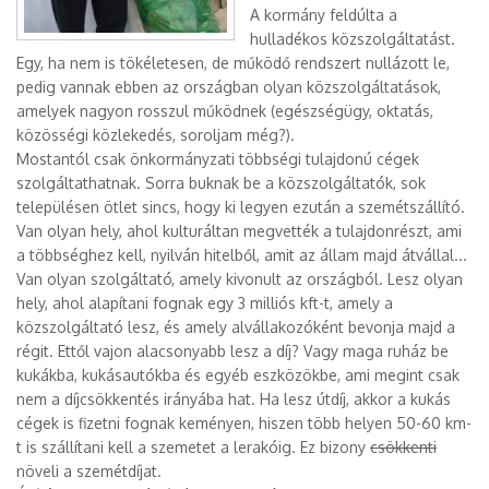
A kormány feldúlta a
hulladékos közszolgáltatást.
Egy, ha nem is tökéletesen, de működő rendszert nullázott le,
pedig vannak ebben az országban olyan közszolgáltatások,
amelyek nagyon rosszul működnek (egészségügy, oktatás,
közösségi közlekedés, soroljam még?).
Mostantól csak önkormányzati többségi tulajdonú cégek
szolgáltathatnak. Sorra buknak be a közszolgáltatók, sok
településen ötlet sincs, hogy ki legyen ezután a szemétszállító.
Van olyan hely, ahol kulturáltan megvették a tulajdonrészt, ami
a többséghez kell, nyilván hitelből, amit az állam majd átvállal...
Van olyan szolgáltató, amely kivonult az országból. Lesz olyan
hely, ahol alapítani fognak egy 3 milliós kft-t, amely a
közszolgáltató lesz, és amely alvállakozóként bevonja majd a
régit. Ettől vajon alacsonyabb lesz a díj? Vagy maga ruház be
kukákba, kukásautókba és egyéb eszközökbe, ami megint csak
nem a díjcsökkentés irányába hat. Ha lesz útdíj, akkor a kukás
cégek is fizetni fognak keményen, hiszen több helyen 50-60 km-
t is szállítani kell a szemetet a lerakóig. Ez bizony
csökkenti
növeli a szemétdíjat.