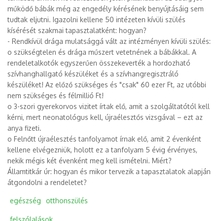
működő bábák még az engedély kérésének benyújtásáig sem
tudtak eljutni. Igazolni kellene 50 intézeten kívüli szülés
kísérését szakmai tapasztalatként: hogyan?
- Rendkívül drága mulatsággá vált az intézményen kívüli szülés:
o szükségtelen és drága műszert vetetnének a bábákkal. A
rendeletalkotók egyszerűen összekeverték a hordozható
szívhanghallgató készüléket és a szívhangregisztráló
készüléket! Az előző szükséges és "csak" 60 ezer Ft, az utóbbi
nem szükséges és félmillió Ft!
o 3-szori gyerekorvos vizitet írtak elő, amit a szolgáltatótól kell
kérni, mert neonatológus kell, újraélesztős vizsgával – ezt az
anya fizeti.
o Felnőtt újraélesztés tanfolyamot írnak elő, amit 2 évenként
kellene elvégezniük, holott ez a tanfolyam 5 évig érvényes,
nekik mégis két évenként meg kell ismételni. Miért?
Államtitkár úr: hogyan és mikor tervezik a tapasztalatok alapján
átgondolni a rendeletet?
egészség
otthonszülés
felszólalások