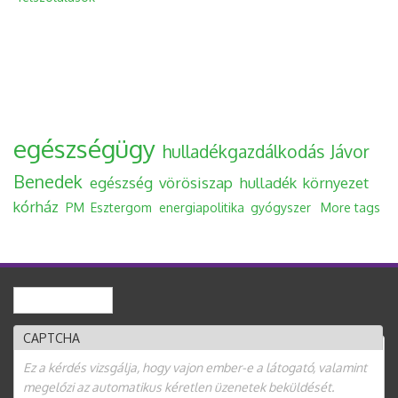
egészségügy
hulladékgazdálkodás
Jávor
Benedek
egészség
vörösiszap
hulladék
környezet
kórház
PM
Esztergom
energiapolitika
gyógyszer
More tags
Keresés
Keresés űrlap
CAPTCHA
Ez a kérdés vizsgálja, hogy vajon ember-e a látogató, valamint
megelőzi az automatikus kéretlen üzenetek beküldését.