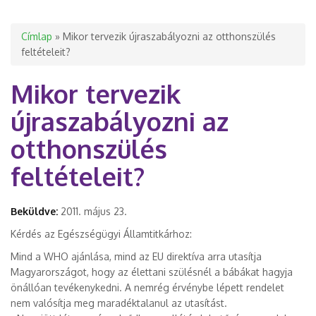
Jelenlegi hely
Címlap
» Mikor tervezik újraszabályozni az otthonszülés
feltételeit?
Mikor tervezik
újraszabályozni az
otthonszülés
feltételeit?
Beküldve:
2011. május 23.
Kérdés az Egészségügyi Államtitkárhoz:
Mind a WHO ajánlása, mind az EU direktíva arra utasítja
Magyarországot, hogy az élettani szülésnél a bábákat hagyja
önállóan tevékenykedni. A nemrég érvénybe lépett rendelet
nem valósítja meg maradéktalanul az utasítást.