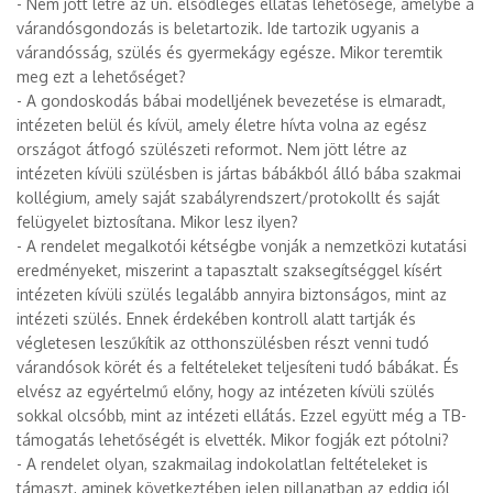
- Nem jött létre az ún. elsődleges ellátás lehetősége, amelybe a
várandósgondozás is beletartozik. Ide tartozik ugyanis a
várandósság, szülés és gyermekágy egésze. Mikor teremtik
meg ezt a lehetőséget?
- A gondoskodás bábai modelljének bevezetése is elmaradt,
intézeten belül és kívül, amely életre hívta volna az egész
országot átfogó szülészeti reformot. Nem jött létre az
intézeten kívüli szülésben is jártas bábákból álló bába szakmai
kollégium, amely saját szabályrendszert/protokollt és saját
felügyelet biztosítana. Mikor lesz ilyen?
- A rendelet megalkotói kétségbe vonják a nemzetközi kutatási
eredményeket, miszerint a tapasztalt szaksegítséggel kísért
intézeten kívüli szülés legalább annyira biztonságos, mint az
intézeti szülés. Ennek érdekében kontroll alatt tartják és
végletesen leszűkítik az otthonszülésben részt venni tudó
várandósok körét és a feltételeket teljesíteni tudó bábákat. És
elvész az egyértelmű előny, hogy az intézeten kívüli szülés
sokkal olcsóbb, mint az intézeti ellátás. Ezzel együtt még a TB-
támogatás lehetőségét is elvették. Mikor fogják ezt pótolni?
- A rendelet olyan, szakmailag indokolatlan feltételeket is
támaszt, aminek következtében jelen pillanatban az eddig jól