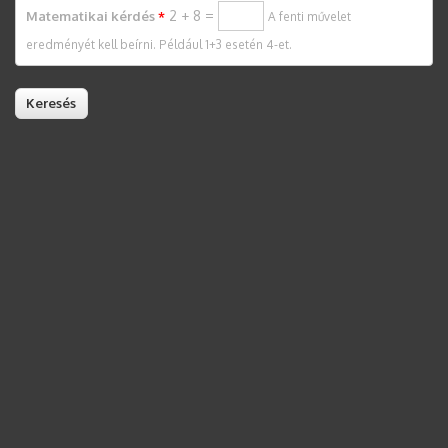
2 + 8 =
Matematikai kérdés
*
A fenti művelet
eredményét kell beírni. Például 1+3 esetén 4-et.