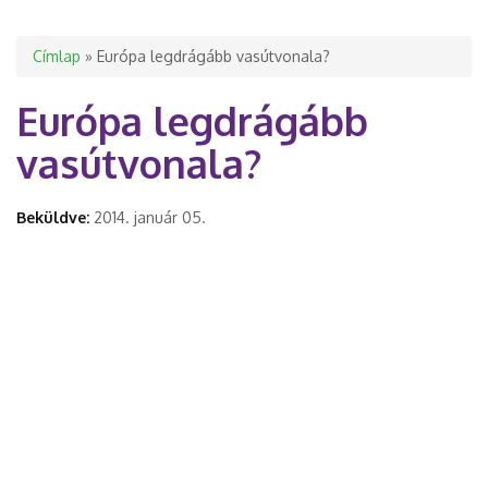
Jelenlegi hely
Címlap
» Európa legdrágább vasútvonala?
Európa legdrágább
vasútvonala?
Beküldve:
2014. január 05.