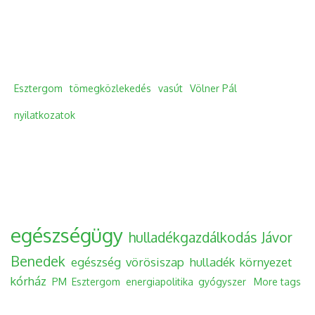
Esztergom
tömegközlekedés
vasút
Völner Pál
nyilatkozatok
egészségügy
hulladékgazdálkodás
Jávor
Benedek
egészség
vörösiszap
hulladék
környezet
kórház
PM
Esztergom
energiapolitika
gyógyszer
More tags