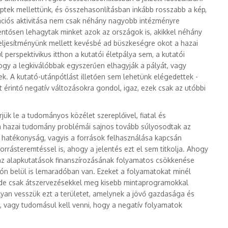
ptek mellettünk, és összehasonlításban inkább rosszabb a kép,
ációs aktivitása nem csak néhány nagyobb intézményre
entősen lehagytak minket azok az országok is, akikkel néhány
teljesítményünk mellett kevésbé ad büszkeségre okot a hazai
perspektivikus itthon a kutatói életpálya sem, a kutatói
ogy a legkiválóbbak egyszerűen elhagyják a pályát, vagy
ek. A kutató-utánpótlást illetően sem lehetünk elégedettek -
 érintő negatív változásokra gondol, igaz, ezek csak az utóbbi
jük le a tudományos közélet szereplőivel, fiatal és
 a hazai tudomány problémái sajnos tovább súlyosodtak az
 hatékonyság, vagyis a források felhasználása kapcsán
rásteremtéssel is, ahogy a jelentés ezt el sem titkolja. Ahogy
k, az alapkutatások finanszírozásának folyamatos csökkenése
ión belül is lemaradóban van. Ezeket a folyamatokat minél
i, de csak átszervezésekkel meg kisebb mintaprogramokkal
an vesszük ezt a területet, amelynek a jövő gazdasága és
 vagy tudomásul kell venni, hogy a negatív folyamatok