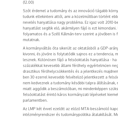
(12.00)
Szót érdemel a tudomány és az innováció tágabb környe
tudunk eltekinteni attól, ami a közelmúltban történt eb
nevelés hanyatlása nagy probléma. Ez igaz volt 2010-be
hanyatlást segítik elő, akármilyen fájó is ezt kimondani
folyamatos és a Széll Kálmán-terv szerint a jövőben is
mutatnak.
A kormányváltás óta sikerült az oktatásból a GDP-arányo
kivonni, és jövőre is folytatódik sajnos ez a tendencia,
lesznek. Különösen fájó a felsőoktatás hanyatlása - ha m
százalékkal kevesebb állami férőhely egyértelműen nega
drasztikus férőhelycsökkentés és a jelentkezés majdnem 
ben 30 ezerrel kevesebb felvételiző jelentkezett a fel
nem kedveznek a tudomány későbbi talpra állításának,
miatt aggódik a beszámolóban, mi mindenképpen szükség
felsőoktatást érintő káros kormányzati lépéseket kieme
parlamentben.
Az LMP két évvel ezelőtt az előző MTA-beszámoló kap
intézményrendszer és tudománypolitika átalakítását. Mo