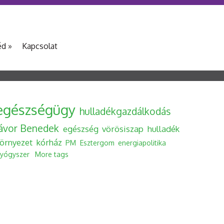
éd
»
Kapcsolat
egészségügy
hulladékgazdálkodás
Jávor Benedek
egészség
vörösiszap
hulladék
örnyezet
kórház
PM
Esztergom
energiapolitika
yógyszer
More tags