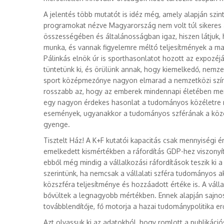
A jelentés több mutatót is idéz még, amely alapján szin
programokat nézve Magyarország nem volt túl sikeres 
összességében és általánosságban igaz, hiszen látjuk
munka, és vannak figyelemre méltó teljesítmények a mag
Pálinkás elnök úr is sporthasonlatot hozott az expozé
tüntetünk ki, és örülünk annak, hogy kiemelkedő, nemzet
sport középmezőnye nagyon elmarad a nemzetközi szín
rosszabb az, hogy az emberek mindennapi életében men
egy nagyon érdekes hasonlat a tudományos közéletre 
események, ugyanakkor a tudományos szférának a köz
gyenge.
Tisztelt Ház! A K+F kutatói kapacitás csak mennyiségi é
emelkedett kismértékben a ráfordítás GDP-hez viszonyíto
ebből még mindig a vállalkozási ráfordítások teszik k
szerintünk, ha nemcsak a vállalati szféra tudományos ak
közszféra teljesítménye és hozzáadott értéke is. A válla
bővültek a legnagyobb mértékben. Ennek alapján sajno
továbblendítője, fő motorja a hazai tudománypolitika e
Azt olvassuk ki az adatokból, hogy romlott a publikáció