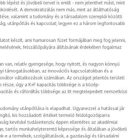
b lépést és jövőbeli tervet is említ - nem jelenthet mást, mint
űködését. A demokratizálás nem más, mint az átláthatóság
ztése, valamint a tudomány és a társadalom szereplői közötti
ág, utánpótlás és kapcsolat; legyen ez a három legfontosabb
aslatot készít, ami hamarosan füzet formájában meg fog jelenni,
melésének, felszállópályára állításának érdekében fogalmaz
n van, relatív gyengesége, hogy nyitott, és nagyon könnyű
gyi támogatásokban, az innovációs kapcsolatokban és a
novátor vállalkozások számában. Az országot jelentős területi
része, úgy a K+F kapacitás többsége is a közép-
pacitás és ráfordítás többsége az itt megtelepedett nemzetközi
tudomány utánpótlása is elapadhat. Ugyanezzel a hatással jár
gítő, kis hozzáadott értéket termelő feldolgozóiparra
daság kevésbé tudásintenzív, éppen ellentétes az akadémiai
e, tartós munkahelyteremtő képessége és általában a jövőbeli
k-e a termékek, szolgáltatások, a gazdasági és társadalmi