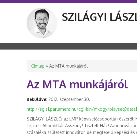
SZILÁGYI LÁSZ
Jelenlegi hely
Címlap
» Az MTA munkájáról
Az MTA munkájáról
Beküldve:
2012. szeptember 30.
http://sgis1.parlament.hu/cgi-bin/mkogy/playseq?date
SZILÁGYI LÁSZLÓ, az LMP képviselőcsoportja részéről: K
Tisztelt Államtitkár Asszony! Tisztelt Ház! Az innovác
százaléka született innovátor, de megfelelő képzési és