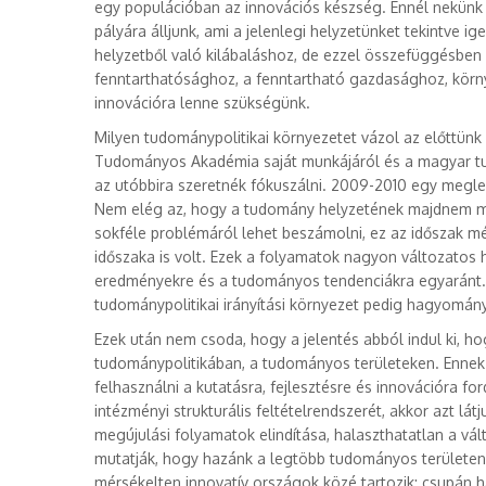
egy populációban az innovációs készség. Ennél nekünk 
pályára álljunk, ami a jelenlegi helyzetünket tekintve
helyzetből való kilábaláshoz, de ezzel összefüggésben
fenntarthatósághoz, a fenntartható gazdasághoz, körn
innovációra lenne szükségünk.
Milyen tudománypolitikai környezetet vázol az előttünk
Tudományos Akadémia saját munkájáról és a magyar tud
az utóbbira szeretnék fókuszálni. 2009-2010 egy megle
Nem elég az, hogy a tudomány helyzetének majdnem min
sokféle problémáról lehet beszámolni, ez az időszak mé
időszaka is volt. Ezek a folyamatok nagyon változatos 
eredményekre és a tudományos tendenciákra egyaránt. 
tudománypolitikai irányítási környezet pedig hagyom
Ezek után nem csoda, hogy a jelentés abból indul ki, h
tudománypolitikában, a tudományos területeken. Enne
felhasználni a kutatásra, fejlesztésre és innovációra f
intézményi strukturális feltételrendszerét, akkor azt lát
megújulási folyamatok elindítása, halaszthatatlan a vál
mutatják, hogy hazánk a legtöbb tudományos területen 
mérsékelten innovatív országok közé tartozik: csupán 