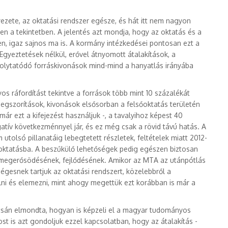
zete, az oktatási rendszer egésze, és hát itt nem nagyon
ben a tekintetben. A jelentés azt mondja, hogy az oktatás és a
n, igaz sajnos ma is. A kormány intézkedései pontosan ezt a
. Egyeztetések nélkül, erővel átnyomott átalakítások, a
 folytatódó forráskivonások mind-mind a hanyatlás irányába
s ráfordítást tekintve a források több mint 10 százalékát
 megszorítások, kivonások elsősorban a felsőoktatás területén
ár ezt a kifejezést használjuk -, a tavalyihoz képest 40
tív következménnyel jár, és ez még csak a rövid távú hatás. A
utolsó pillanatáig lebegtetett részletek, feltételek miatt 2012-
sőoktatásba. A beszűkülő lehetőségek pedig egészen biztosan
 megerősödésének, fejlődésének. Amikor az MTA az utánpótlás
esnek tartjuk az oktatási rendszert, közelebbről a
lni és elemezni, mint ahogy megettük ezt korábban is már a
csán elmondta, hogyan is képzeli el a magyar tudományos
st is azt gondoljuk ezzel kapcsolatban, hogy az átalakítás -