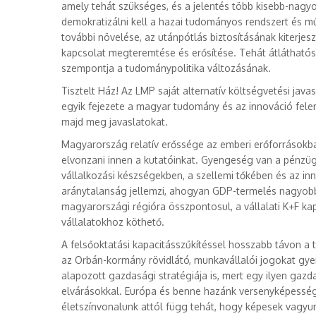
amely tehát szükséges, és a jelentés több kisebb-nagyob
demokratizálni kell a hazai tudományos rendszert és m
további növelése, az utánpótlás biztosításának kiterjes
kapcsolat megteremtése és erősítése. Tehát átláthatós
szempontja a tudománypolitika változásának.
Tisztelt Ház! Az LMP saját alternatív költségvetési jav
egyik fejezete a magyar tudomány és az innováció fele
majd meg javaslatokat.
Magyarország relatív erőssége az emberi erőforrásokba
elvonzani innen a kutatóinkat. Gyengeség van a pénzü
vállalkozási készségekben, a szellemi tőkében és az in
aránytalanság jellemzi, ahogyan GDP-termelés nagyobb 
magyarországi régióra összpontosul, a vállalati K+F ka
vállalatokhoz köthető.
A felsőoktatási kapacitásszűkítéssel hosszabb távon a 
az Orbán-kormány rövidlátó, munkavállalói jogokat gyen
alapozott gazdasági stratégiája is, mert egy ilyen gaz
elvárásokkal. Európa és benne hazánk versenyképesség
életszínvonalunk attól függ tehát, hogy képesek vagyun