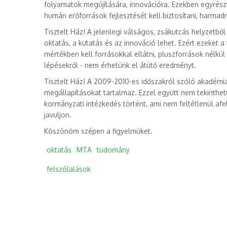
folyamatok megújítására, innovációra. Ezekben egyrész
humán erőforrások fejlesztését kell biztosítani, harma
Tisztelt Ház! A jelenlegi válságos, zsákutcás helyzetből
oktatás, a kutatás és az innováció lehet. Ezért ezeket 
mértékben kell forrásokkal ellátni, pluszforrások nélkü
lépésekről - nem érhetünk el átütő eredményt.
Tisztelt Ház! A 2009-2010-es időszakról szóló akadémia
megállapításokat tartalmaz. Ezzel együtt nem tekinthetü
kormányzati intézkedés történt, ami nem feltétlenül a
javuljon.
Köszönöm szépen a figyelmüket.
oktatás
MTA
tudomány
felszólalások