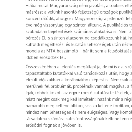
Hiába mutat Magyarország némi javulást, a többiek ellé
másrészt a velünk hasonló fejlettségű országok publik
koncentrálódik, ahogy ez Magyarországra jellemző. Jel
éve még viszonylag egy szinten álltunk. A publikációs 
szabadalmi bejelentések számának alakulása is. Nem túl 
bérezés EU-s szinten alacsony, ne csodálkozzunk hát, h
külföldi megélhetési és kutatási lehetőségek után nézn
mondja az MTA-beszámoló -, bár itt sem a felsőoktatást
időben erősödtek fel.
Összességében a jelentés megállapítja, de mi is ezt szűr
tapasztaltabb kutatókkal való tanácskozás után, hogy
elmúlt időszakban a korábbiakhoz képest is. Nemcsak a
merülnek fel problémák, problémák vannak magával a for
írják, többek között az egyre romló kutatási feltétele
miatt megint csak meg kell ismételni: hazánk már a rég
hamarabb meg kellene állítani, vissza kellene fordítan
mindez nem lehetséges és nem elégséges. Vagy komoly
társadalma számára kulcsfontosságúnak kellene lennie,
erősödni fognak a jövőben is.