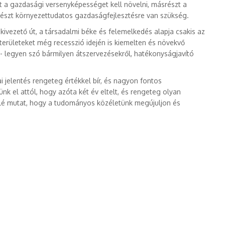
t a gazdasági versenyképességet kell növelni, másrészt a
drészt környezettudatos gazdaságfejlesztésre van szükség.
 kivezető út, a társadalmi béke és felemelkedés alapja csakis az
a területeket még recesszió idején is kiemelten és növekvő
l - legyen szó bármilyen átszervezésekről, hatékonyságjavító
i jelentés rengeteg értékkel bír, és nagyon fontos
nk el attól, hogy azóta két év eltelt, és rengeteg olyan
felé mutat, hogy a tudományos közéletünk megújuljon és