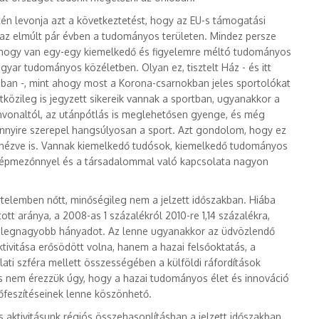
tén levonja azt a következtetést, hogy az EU-s támogatási
az elmúlt pár évben a tudományos területen. Mindez persze
, hogy van egy-egy kiemelkedő és figyelemre méltó tudományos
yar tudományos közéletben. Olyan ez, tisztelt Ház - és itt
jában -, mint ahogy most a Korona-csarnokban jeles sportolókat
közileg is jegyzett sikereik vannak a sportban, ugyanakkor a
vonaltól, az utánpótlás is meglehetősen gyenge, és még
nyire szerepel hangsúlyosan a sport. Azt gondolom, hogy ez
nézve is. Vannak kiemelkedő tudósok, kiemelkedő tudományos
épmezőnnyel és a társadalommal való kapcsolata nagyon
rtelemben nőtt, minőségileg nem a jelzett időszakban. Hiába
tt aránya, a 2008-as 1 százalékról 2010-re 1,14 százalékra,
i a legnagyobb hányadot. Az lenne ugyanakkor az üdvözlendő
tivitása erősödött volna, hanem a hazai felsőoktatás, a
lati szféra mellett összességében a külföldi ráfordítások
s nem érezzük úgy, hogy a hazai tudományos élet és innováció
rőfeszítéseinek lenne köszönhető.
s aktivitásunk régiós összehasonlításban a jelzett időszakban.