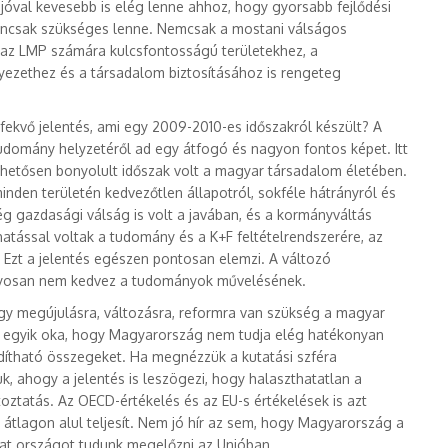
jóval kevesebb is elég lenne ahhoz, hogy gyorsabb fejlődési
 igencsak szükséges lenne. Nemcsak a mostani válságos
 az LMP számára kulcsfontosságú területekhez, a
yezethez és a társadalom biztosításához is rengeteg
 fekvő jelentés, ami egy 2009-2010-es időszakról készült? A
omány helyzetéről ad egy átfogó és nagyon fontos képet. Itt
hetősen bonyolult időszak volt a magyar társadalom életében.
den területén kedvezőtlen állapotról, sokféle hátrányról és
g gazdasági válság is volt a javában, és a kormányváltás
hatással voltak a tudomány és a K+F feltételrendszerére, az
Ezt a jelentés egészen pontosan elemzi. A változó
ányosan nem kedvez a tudományok művelésének.
ogy megújulásra, változásra, reformra van szükség a magyar
k egyik oka, hogy Magyarország nem tudja elég hatékonyan
ordítható összegeket. Ha megnézzük a kutatási szféra
juk, ahogy a jelentés is leszögezi, hogy halaszthatatlan a
toztatás. Az OECD-értékelés és az EU-s értékelések is azt
átlagon alul teljesít. Nem jó hír az sem, hogy Magyarország a
hat országot tudunk megelőzni az Unióban.