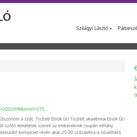
LÓ
Szilágyi László
»
Párbesz
k
g
1=20120918&time1=075...
öszönöm a szót. Tisztelt Elnök Úr! Tisztelt akadémiai Elnök Úr!
ióról szóló elméletek szerint az embereknek csupán néhány
 stimuláló környezet révén akár 25-30 százalékra is növelhető