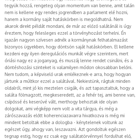
tegyük hozzá, rengeteg olyan momentum van benne, amit talán
nem is kellene egy rendes jogrendben a parlament elé hozni,
hanem a kormány saját hatáskörben is megoldhatná. Nem
akarok direkt példát mondani, de már az előző salátánál is úgy
éreztem, hogy felesleges ezzel a törvényhozást terhelni. Én
igazán nagyon szívesen adnék a kormánynak felhatalmazást
bizonyos ügyekben, hogy döntsön saját hatáskörben. El kellene
kezdeni egy ilyen deregulációs munkát végre szerintem, mert
óriási nagy ez a joganyag, és muszáj lenne rendet csinálni, és a
döntéshozási szinteket is valamilyen módon okosabban belőni.
Nem tudom, a képviselő urak emlékeznek-e arra, hogy hogyan
jártunk a múltkor ezzel a salátával. Nekiestünk, rágtuk minden
oldalról, mint jó kis meztelen csigák, és azt tapasztaltuk, hogy a
saláta fölmagzott, megkeseredett, az a fehér tej, ami benne van,
csípőssé és keserűvé vált, merthogy behoztak ide olyan
dolgokat, ami végképp nem volt a vita tárgya, és még a
zárószavazás előtt koherenciazavarra hivatkozva is még mi
mindent betoltak ebbe a dologba - kénytelenek voltunk az
egészet úgy, ahogy van, leszavazni. Azt gondoltuk egészen
tegnap estig, hogy ez csak egy salátatörvénnyel fordulhat elő,