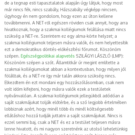
de a tegnap esti tapasztalatok alapján úgy látjuk, hogy most
már nincs fék, nincs szabály, Házszabály végképp nincsen,
úgyhogy én nem gondolom, hogy ezen az úton kellene
továbbmenni. A NET-ről egészen röviden csak annyit, hogy arra
hivatkoznak, hogy a szakmai kollégiumok felállása miatt nincs
szükség a NET-re. Szerintem ez egy alma-körte helyzet; a
szakmai kollégiumok teljesen másra valók, és nem helyettesítik
ezt a demokratikus döntés-előkészítési fórumot. Köszönöm
szépen.
Egészségpolitikai alapvetés
SZILÁGYI LÁSZLÓ (LMP):
Köszönöm szépen a szót. Államtitkár úr megint említette a
szakmai kollégiumokat abban a kontextusban, hogy milyen jól
fölálltak, és a NET-re így már talán akkora szükség nincs.
Elkezdtem én ezt mondani egy hozzászólásomban, csak nem
volt időm kifejteni, hogy másra valók ezek a testületek
nyilvánvalóan. A szakmai kollégiumok jellegükből adódóan a
saját szakmájukat tolják előtérbe, és a szó legjobb értelmében
lobbiznak azért, hogy minél több és minél költségesebb
ellátáshoz hozzá tudják juttatni a saját szakmájukat. Nincs is
ezzel semmi baj, csak a NET és ez a testület teljesen másra
lenne hivatott, és mi nagyon szeretnénk az utolsó leheletünkig