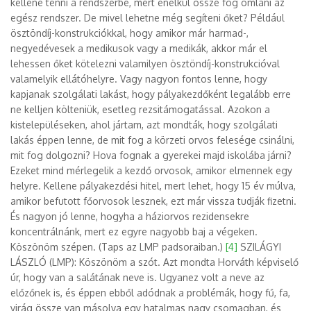
kellene tenni a rendszerbe, mert enélkül össze fog omlani az
egész rendszer. De mivel lehetne még segíteni őket? Például
ösztöndíj-konstrukciókkal, hogy amikor már harmad-,
negyedévesek a medikusok vagy a medikák, akkor már el
lehessen őket kötelezni valamilyen ösztöndíj-konstrukcióval
valamelyik ellátóhelyre. Vagy nagyon fontos lenne, hogy
kapjanak szolgálati lakást, hogy pályakezdőként legalább erre
ne kelljen költeniük, esetleg rezsitámogatással. Azokon a
kistelepüléseken, ahol jártam, azt mondták, hogy szolgálati
lakás éppen lenne, de mit fog a körzeti orvos felesége csinálni,
mit fog dolgozni? Hova fognak a gyerekei majd iskolába járni?
Ezeket mind mérlegelik a kezdő orvosok, amikor elmennek egy
helyre. Kellene pályakezdési hitel, mert lehet, hogy 15 év múlva,
amikor befutott főorvosok lesznek, ezt már vissza tudják fizetni.
És nagyon jó lenne, hogyha a háziorvos rezidensekre
koncentrálnánk, mert ez egyre nagyobb baj a végeken.
Köszönöm szépen. (Taps az LMP padsoraiban.)
[4]
SZILÁGYI
LÁSZLÓ (LMP): Köszönöm a szót. Azt mondta Horváth képviselő
úr, hogy van a salátának neve is. Ugyanez volt a neve az
előzőnek is, és éppen ebből adódnak a problémák, hogy fű, fa,
virág össze van másolva egy hatalmas nagy csomagban, és