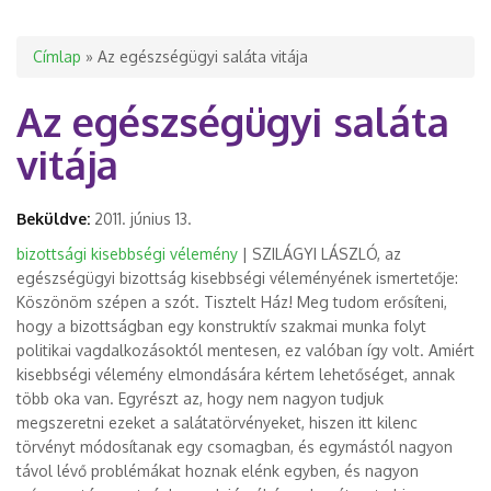
Jelenlegi hely
Címlap
» Az egészségügyi saláta vitája
Az egészségügyi saláta
vitája
Beküldve:
2011. június 13.
bizottsági kisebbségi vélemény
| SZILÁGYI LÁSZLÓ, az
egészségügyi bizottság kisebbségi véleményének ismertetője:
Köszönöm szépen a szót. Tisztelt Ház! Meg tudom erősíteni,
hogy a bizottságban egy konstruktív szakmai munka folyt
politikai vagdalkozásoktól mentesen, ez valóban így volt. Amiért
kisebbségi vélemény elmondására kértem lehetőséget, annak
több oka van. Egyrészt az, hogy nem nagyon tudjuk
megszeretni ezeket a salátatörvényeket, hiszen itt kilenc
törvényt módosítanak egy csomagban, és egymástól nagyon
távol lévő problémákat hoznak elénk egyben, és nagyon