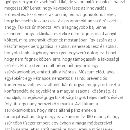
gyógyszergyártók zsebéből. Oké, de vajon mitől esünk el, ha ezt
megtesszük? Lehet, hogy kevesebb lesz az innovációs
erőfeszítés. Ezzel veszt az ország, én azt gondolom. Lehet,
hogy kevesebb lesz az oktatási programokban való részvétel,
ahogy Tukacs úr mondta. Ami a legnagyobb baj lenne
szerintem, hogy a klinikai tesztekre nem fognak majd annyit
költeni, mint amennyit költenek mostanában, így aztán az új
készítmények befogadása is sokkal nehezebb lesz és sokkal
bonyolultabb. Úgyhogy nem ilyen egyszerű dolog ez. Lehet,
hogy nem fognak költeni arra, hogy támogassák a lakossági
szűrést. Eltöltöttem a múlt héten néhány órát egy
szűrőkamionban, ami ott állt a Néprajzi Múzeum előtt, ahol
egyébként egy kétnapos nemzetközi szintű prevenciós
konferencia volt, és az államtitkár úr ugyan megnyitotta ezt a
konferenciát, de egyébként a magyar szakmai közönség, és
mondjuk, az egészségügyi bizottsági tagok teljes mellőzésével
folyt itt egy nagy nemzetközi munka. Azt láttam a
szűrőkamionban, hogy nincs állami pénz ennek a
támogatásában. Úgy megy ez a kamion évi 180 napot, és úgy
szűr több tízezer embert egy évben a maga módszereivel -
aztán persze lehet arról beszélni, hogy ezek a módszerek