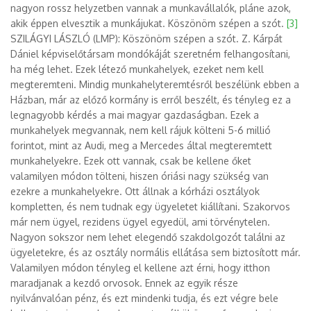
nagyon rossz helyzetben vannak a munkavállalók, pláne azok,
akik éppen elvesztik a munkájukat. Köszönöm szépen a szót.
[3]
SZILÁGYI LÁSZLÓ (LMP): Köszönöm szépen a szót. Z. Kárpát
Dániel képviselőtársam mondókáját szeretném felhangosítani,
ha még lehet. Ezek létező munkahelyek, ezeket nem kell
megteremteni. Mindig munkahelyteremtésről beszélünk ebben a
Házban, már az előző kormány is erről beszélt, és tényleg ez a
legnagyobb kérdés a mai magyar gazdaságban. Ezek a
munkahelyek megvannak, nem kell rájuk költeni 5-6 millió
forintot, mint az Audi, meg a Mercedes által megteremtett
munkahelyekre. Ezek ott vannak, csak be kellene őket
valamilyen módon tölteni, hiszen óriási nagy szükség van
ezekre a munkahelyekre. Ott állnak a kórházi osztályok
kompletten, és nem tudnak egy ügyeletet kiállítani. Szakorvos
már nem ügyel, rezidens ügyel egyedül, ami törvénytelen.
Nagyon sokszor nem lehet elegendő szakdolgozót találni az
ügyeletekre, és az osztály normális ellátása sem biztosított már.
Valamilyen módon tényleg el kellene azt érni, hogy itthon
maradjanak a kezdő orvosok. Ennek az egyik része
nyilvánvalóan pénz, és ezt mindenki tudja, és ezt végre bele