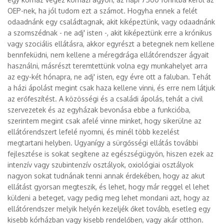
OEP-nek, ha jól tudom ezt a számot. Hogyha ennek a felét
odaadnánk egy családtagnak, akit kiképeztünk, vagy odaadnánk
a szomszédnak - ne adj' isten -, akit kiképeztünk erre a krónikus
vagy szociális ellátásra, akkor egyrészt a betegnek nem kellene
bennfeküdni, nem kellene a méregdrága ellátórendszer ágyait
használni, másrészt teremtettünk volna egy munkahelyet arra
az egy-két hónapra, ne adj' isten, egy évre ott a faluban. Tehát
a házi ápolást megint csak haza kellene vinni, és erre nem látjuk
az erőfeszítést. A közösségi és a családi ápolás, tehát a civil
szervezetek és az egyházak bevonása ebbe a funkcióba,
szerintem megint csak afelé vinne minket, hogy sikerülne az
ellátórendszert lefelé nyomni, és minél több kezelést
megtartani helyben. Ugyanígy a sürgősségi ellátás további
fejlesztése is sokat segítene az egészségügyön, hiszen ezek az
intenzív vagy szubintenzív osztályok, oxiológiai osztályok
nagyon sokat tudnának tenni annak érdekében, hogy az akut
ellátást gyorsan megteszik, és lehet, hogy már reggel el lehet
küldeni a beteget, vagy pedig meg lehet mondani azt, hogy az
ellátórendszer melyik helyén kezeljék őket tovább, esetleg egy
kisebb kórházban vagy kisebb rendelőben, vagy akár otthon.