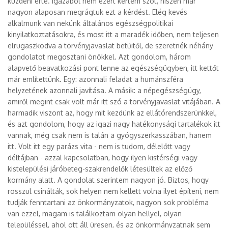
küzdeni érte. Igazából nem ezért kértem szót, hiszen már
nagyon alaposan megrágtuk ezt a kérdést. Elég kevés
alkalmunk van nekünk általános egészségpolitikai
kinyilatkoztatásokra, és most itt a maradék időben, nem teljesen
elrugaszkodva a törvényjavaslat betűitől, de szeretnék néhány
gondolatot megosztani önökkel. Azt gondolom, három
alapvető beavatkozási pont lenne az egészségügyben, itt kettőt
már említettünk. Egy: azonnali feladat a humánszféra
helyzetének azonnali javítása. A másik: a népegészségügy,
amiről megint csak volt már itt szó a törvényjavaslat vitájában. A
harmadik viszont az, hogy mit kezdünk az ellátórendszerünkkel,
és azt gondolom, hogy az igazi nagy hatékonysági tartalékok itt
vannak, még csak nem is talán a gyógyszerkasszában, hanem
itt. Volt itt egy parázs vita - nem is tudom, délelőtt vagy
déltájban - azzal kapcsolatban, hogy ilyen kistérségi vagy
kistelepülési járóbeteg-szakrendelők létesültek az előző
kormány alatt. A gondolat szerintem nagyon jó. Biztos, hogy
rosszul csinálták, sok helyen nem kellett volna ilyet építeni, nem
tudják fenntartani az önkormányzatok, nagyon sok probléma
van ezzel, magam is találkoztam olyan hellyel, olyan
településsel, ahol ott áll üresen, és az önkormányzatnak sem