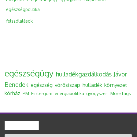
egészségpolitika
felszólalások
egészségügy
hulladékgazdálkodás
Jávor
Benedek
egészség
vörösiszap
hulladék
környezet
kórház
PM
Esztergom
energiapolitika
gyógyszer
More tags
Keresés
Keresés űrlap