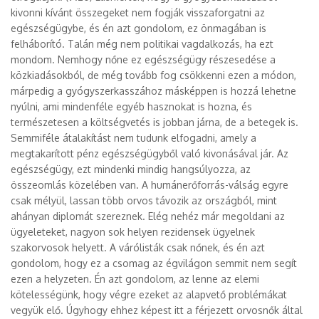
kivonni kívánt összegeket nem fogják visszaforgatni az
egészségügybe, és én azt gondolom, ez önmagában is
felháborító. Talán még nem politikai vagdalkozás, ha ezt
mondom. Nemhogy nőne ez egészségügy részesedése a
közkiadásokból, de még tovább fog csökkenni ezen a módon,
márpedig a gyógyszerkasszához másképpen is hozzá lehetne
nyúlni, ami mindenféle egyéb hasznokat is hozna, és
természetesen a költségvetés is jobban járna, de a betegek is.
Semmiféle átalakítást nem tudunk elfogadni, amely a
megtakarított pénz egészségügyből való kivonásával jár. Az
egészségügy, ezt mindenki mindig hangsúlyozza, az
összeomlás közelében van. A humánerőforrás-válság egyre
csak mélyül, lassan több orvos távozik az országból, mint
ahányan diplomát szereznek. Elég nehéz már megoldani az
ügyeleteket, nagyon sok helyen rezidensek ügyelnek
szakorvosok helyett. A várólisták csak nőnek, és én azt
gondolom, hogy ez a csomag az égvilágon semmit nem segít
ezen a helyzeten. Én azt gondolom, az lenne az elemi
kötelességünk, hogy végre ezeket az alapvető problémákat
vegyük elő. Úgyhogy ehhez képest itt a férjezett orvosnők által