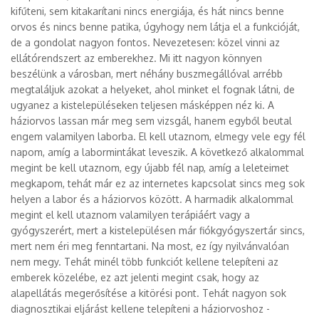
kifűteni, sem kitakarítani nincs energiája, és hát nincs benne
orvos és nincs benne patika, úgyhogy nem látja el a funkcióját,
de a gondolat nagyon fontos. Nevezetesen: közel vinni az
ellátórendszert az emberekhez. Mi itt nagyon könnyen
beszélünk a városban, mert néhány buszmegállóval arrébb
megtaláljuk azokat a helyeket, ahol minket el fognak látni, de
ugyanez a kistelepüléseken teljesen másképpen néz ki. A
háziorvos lassan már meg sem vizsgál, hanem egyből beutal
engem valamilyen laborba. El kell utaznom, elmegy vele egy fél
napom, amíg a labormintákat leveszik. A következő alkalommal
megint be kell utaznom, egy újabb fél nap, amíg a leleteimet
megkapom, tehát már ez az internetes kapcsolat sincs meg sok
helyen a labor és a háziorvos között. A harmadik alkalommal
megint el kell utaznom valamilyen terápiáért vagy a
gyógyszerért, mert a kistelepülésen már fiókgyógyszertár sincs,
mert nem éri meg fenntartani. Na most, ez így nyilvánvalóan
nem megy. Tehát minél több funkciót kellene telepíteni az
emberek közelébe, ez azt jelenti megint csak, hogy az
alapellátás megerősítése a kitörési pont. Tehát nagyon sok
diagnosztikai eljárást kellene telepíteni a háziorvoshoz -