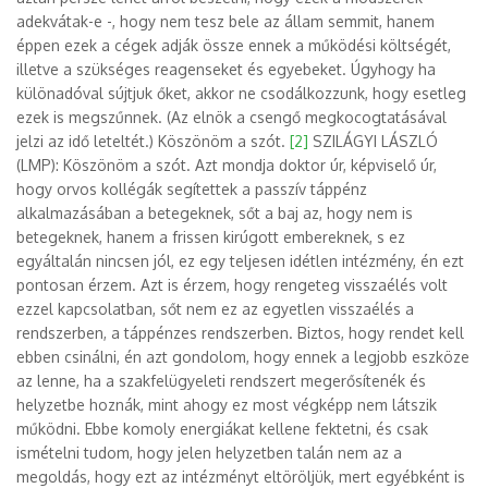
adekvátak-e -, hogy nem tesz bele az állam semmit, hanem
éppen ezek a cégek adják össze ennek a működési költségét,
illetve a szükséges reagenseket és egyebeket. Úgyhogy ha
különadóval sújtjuk őket, akkor ne csodálkozzunk, hogy esetleg
ezek is megszűnnek. (Az elnök a csengő megkocogtatásával
jelzi az idő leteltét.) Köszönöm a szót.
[2]
SZILÁGYI LÁSZLÓ
(LMP): Köszönöm a szót. Azt mondja doktor úr, képviselő úr,
hogy orvos kollégák segítettek a passzív táppénz
alkalmazásában a betegeknek, sőt a baj az, hogy nem is
betegeknek, hanem a frissen kirúgott embereknek, s ez
egyáltalán nincsen jól, ez egy teljesen idétlen intézmény, én ezt
pontosan érzem. Azt is érzem, hogy rengeteg visszaélés volt
ezzel kapcsolatban, sőt nem ez az egyetlen visszaélés a
rendszerben, a táppénzes rendszerben. Biztos, hogy rendet kell
ebben csinálni, én azt gondolom, hogy ennek a legjobb eszköze
az lenne, ha a szakfelügyeleti rendszert megerősítenék és
helyzetbe hoznák, mint ahogy ez most végképp nem látszik
működni. Ebbe komoly energiákat kellene fektetni, és csak
ismételni tudom, hogy jelen helyzetben talán nem az a
megoldás, hogy ezt az intézményt eltöröljük, mert egyébként is