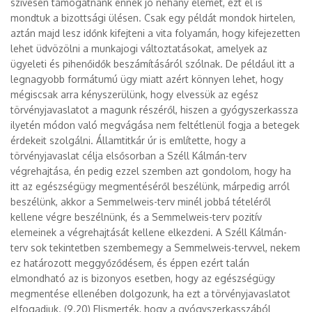
szívesen támogatnánk ennek jó néhány elemét, ezt el is
mondtuk a bizottsági ülésen. Csak egy példát mondok hirtelen,
aztán majd lesz időnk kifejteni a vita folyamán, hogy kifejezetten
lehet üdvözölni a munkajogi változtatásokat, amelyek az
ügyeleti és pihenőidők beszámításáról szólnak. De például itt a
legnagyobb formátumú ügy miatt azért könnyen lehet, hogy
mégiscsak arra kényszerülünk, hogy elvessük az egész
törvényjavaslatot a magunk részéről, hiszen a gyógyszerkassza
ilyetén módon való megvágása nem feltétlenül fogja a betegek
érdekeit szolgálni. Államtitkár úr is említette, hogy a
törvényjavaslat célja elsősorban a Széll Kálmán-terv
végrehajtása, én pedig ezzel szemben azt gondolom, hogy ha
itt az egészségügy megmentéséről beszélünk, márpedig arról
beszélünk, akkor a Semmelweis-terv minél jobbá tételéről
kellene végre beszélnünk, és a Semmelweis-terv pozitív
elemeinek a végrehajtását kellene elkezdeni. A Széll Kálmán-
terv sok tekintetben szembemegy a Semmelweis-tervvel, nekem
ez határozott meggyőződésem, és éppen ezért talán
elmondható az is bizonyos esetben, hogy az egészségügy
megmentése ellenében dolgozunk, ha ezt a törvényjavaslatot
elfogadjuk. (9.20) Elismerték, hogy a gyógyszerkasszából