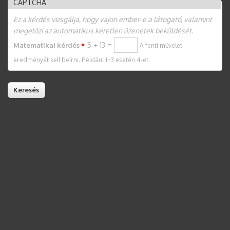
CAPTCHA
Ez a kérdés vizsgálja, hogy vajon ember-e a látogató, valamint
megelőzi az automatikus kéretlen üzenetek beküldését.
5 + 13 =
Matematikai kérdés
*
A fenti művelet
eredményét kell beírni. Például 1+3 esetén 4-et.