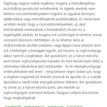
Úgyhogy nagyon sokat segítene, hogyha a mentálhigiéniai,
pszichiátriai gondozást erősítenénk, és lejjebb vinnénk, nem
kellene csúcsintézményekben foglalni az ágyakat bizonyos
addikciókkal vagy mentálhigiénés problémákkal. Ez mind-mind
arrafelé mutat, hogy a csúcsintézményeinket, az akut
kórházainkat mentesítsük a feladatoktól, hiszen ez a
legdrágább ellátás, és hogyha ezt a költséget ki lehetne onnan
szervezni bizonyos mértékben, és le lehetne vinni az
ellátórendszer alsóbb szintjeire, vagy éppen haza lehetne vinni
ezt a költséget a beteggel együtt, azt hiszem, az egészségügy
akkor nyerné a legtöbbet. Azt gondolom, ez a három kitörési
pont lenne: egészségesnek maradni, és nem kerülni bele ebbe a
rettenetes kálváriával járó rendszerbe - és itt népegészségügyi
erőfeszítéseket kell tenni -; meg kellene végre oldani azt, hogy
a végeken legyenek jól fizetett orvosok és ápolók; és a családi
ápolásba is minél több energiát kellene fektetni. Azt gondolom,
ez lenne az a három kitörési pont, ami mentén az
egészségügyet szervezni kellene. Nagyon szépen köszönöm,
hogy meghallgattak.
megelőzés
egészségügy
gyógyszer
alapellátás