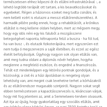
természetesen ehhez képezni őt és ellátni infrastruktúrával -, a
lehető legtöbb terápiát ott tartani, a kis beavatkozásokat és
egyebeket. Régen a háziorvos ezeket meg tudta csinálni, és
nem kellett ezért is elutazni a messzi ellátórendszerekhez. A
harmadik pillére pedig ennek, hogy a rehabilitációt, a krónikus
ellátást is meg kellene oldani helyben, mert az mégsem megy,
hogy egy idős néni egy kis faluból a mozgásszervi
betegségével naponta, kétnaponta felül a buszra - ha föl tud,
ha van busz -, és elutazik fizikoterápiára, mert egyszerűen ezt
nem tudja ő megszervezni a saját életében, és ezzel az egész
életét befolyásoljuk. Úgyhogy nagyon sok olyan ellátás van,
amit meg tudna oldani a diplomás nővér helyben, hogyha
meglenne a megfelelő eszköze, és engedné a finanszírozás.
Tehát ezt mindenképpen egy kitörési pontnak gondoljuk, és a
közösségi, a civil és a házi ápolásban is rengeteg olyan
lehetőség van, ami megint csak levehetne terhet a kórházakról
és az ellátórendszer magasabb szintjeiről. Nagyon sokat segít
ebben természetesen a kapacitásszervezés is, kíváncsian várjuk,
hogy mit fog jelenteni az, amit a Semmelweis-tervben olvasunk.
Azt írja az újság, hogy gyakorlatilag egy szociális ellátás, amit
egy kórház végez kórházi ágyon, az napi 7500 forintba kerül az