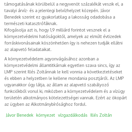
támogatásának körülbelül a negyvenöt százalékát veszik el, a
tavalyi árvíz- és a jelenlegi belvízhelyzet közepén. Jávor
Benedek szerint ez gyakorlatilag a lakosság odadobása a
természeti katasztrófáknak.
Kifogásolja azt is, hogy 1,9 milliárd forintot vesznek el a
környezetvédelmi hatóságoktól, amelyek az elmúlt évtizedek
forráskivonásainak köszönhetően így is nehezen tudják ellátni
az alapvető feladataikat.
A környezetvédelem agyonvágásához azonban a
környezetvédelmi államtitkárnak egyetlen szava sincs, így az
LMP szerint Illés Zoltánnak le kell vonnia a következtetéseket
és ebben a helyzetben le kellene mondania posztjáról. Az LMP
ugyanakkor úgy látja, az állam az alapvető szabályozó
funkciókból vonul ki, miközben a környezetvédelem és a vízügy
területén alkotmányos kötelezettségei vannak. Ezért az ökopárt
az ügyben az Alkotmánybírósághoz fordul.
Jávor Benedek
környezet
vízgazdálkodás
Illés Zoltán