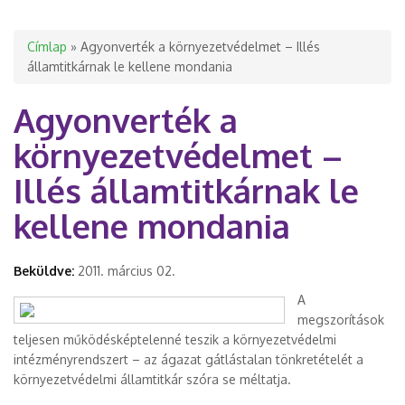
Jelenlegi hely
Címlap
» Agyonverték a környezetvédelmet – Illés
államtitkárnak le kellene mondania
Agyonverték a
környezetvédelmet –
Illés államtitkárnak le
kellene mondania
Beküldve:
2011. március 02.
A
megszorítások
teljesen működésképtelenné teszik a környezetvédelmi
intézményrendszert – az ágazat gátlástalan tönkretételét a
környezetvédelmi államtitkár szóra se méltatja.