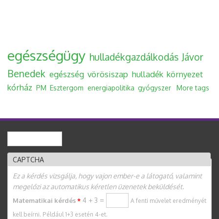
egészségügy
hulladékgazdálkodás
Jávor
Benedek
egészség
vörösiszap
hulladék
környezet
kórház
PM
Esztergom
energiapolitika
gyógyszer
More tags
Keresés
Keresés űrlap
CAPTCHA
Ez a kérdés vizsgálja, hogy vajon ember-e a látogató, valamint
megelőzi az automatikus kéretlen üzenetek beküldését.
4 + 3 =
Matematikai kérdés
*
A fenti művelet eredményét
kell beírni. Például 1+3 esetén 4-et.