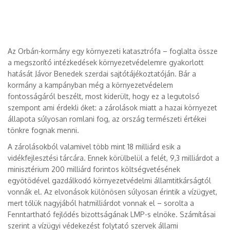
Az Orbán-kormány egy környezeti katasztrófa – foglalta össze
a megszorító intézkedések környezetvédelemre gyakorlott
hatását Jávor Benedek szerdai sajtótájékoztatóján. Bár a
kormány a kampányban még a környezetvédelem
fontosságáról beszélt, most kiderült, hogy ez a legutolsó
szempont ami érdekli őket: a zárolások miatt a hazai környezet
állapota súlyosan romlani fog, az ország természeti értékei
tönkre fognak menni.
A zárolásokból valamivel több mint 18 milliárd esik a
vidékfejlesztési tárcára. Ennek körülbelül a felét, 9,3 milliárdot a
minisztérium 200 milliárd forintos költségvetésének
egyötödével gazdálkodó környezetvédelmi államtitkárságtól
vonnák el. Az elvonások különösen súlyosan érintik a vízügyet,
mert tőlük nagyjából hatmilliárdot vonnak el – sorolta a
Fenntartható fejlődés bizottságának LMP-s elnöke. Számításai
szerint a vízügyi védekezést folytató szervek állami