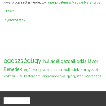
kavaró ügyeiről is kérdeztük.
interjú velem a Magyar Narancsban
Bicske
nyilatkozatok
egészségügy
hulladékgazdálkodás
Jávor
Benedek
egészség
vörösiszap
hulladék
környezet
kórház
PM
Esztergom
energiapolitika
gyógyszer
More tags
Keresés
Keresés űrlap