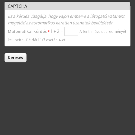
CAPTCHA
Ez a kérdés vizsgálja, hogy vajon ember-e a látogató, valamint
megelőzi az automatikus kéretlen üzenetek beküldését.
1 + 2 =
Matematikai kérdés
*
A fenti művelet eredményét
kell beírni. Például 1+3 esetén 4-et.