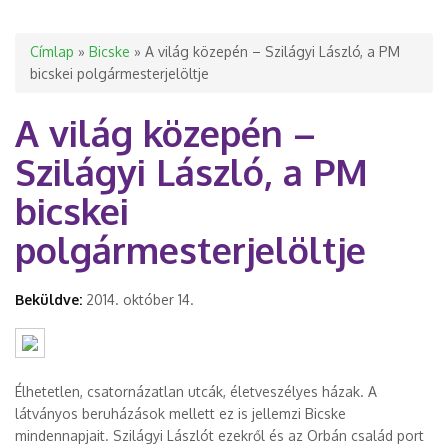
Jelenlegi hely
Címlap
»
Bicske
» A világ közepén – Szilágyi László, a PM
bicskei polgármesterjelöltje
A világ közepén –
Szilágyi László, a PM
bicskei
polgármesterjelöltje
Beküldve:
2014. október 14.
Élhetetlen, csatornázatlan utcák, életveszélyes házak. A
látványos beruházások mellett ez is jellemzi Bicske
mindennapjait. Szilágyi Lászlót ezekről és az Orbán család port