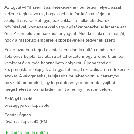
Az Együtt–PM szerint az illetékeseknek büntetés helyett azzal
kellene foglalkozniuk, hogy kisebb felfordulással járjon a
szolgáltatás. Célzott gyűjtőakciókkal, a hulladékudvarok
bővítésével, konténerekkel vagy gyűjtőketrecekkel el lehetne ezt
érni. A lom tele van hasznos anyaggal. Meg kell találni a módját,
hogy a rászoruló emberek ebből bevételre tegyenek szert!
Sok országban terjed az intelligens lomtalanítás módszere.
Telefonos bejelentés után zárt teherautó megy a lomért, amiből
kiválogatják a még használható dolgokat. Újrahasználati
központokban felújítják a tárgyakat, majd szociális áron értékesítik
azokat. A válogatásba, felújításba be lehet vonni a hátrányos
helyzetű embereket, így legalább annyi embernek nyújthat
megélhetést a lomhulladék, mint amennyi most él belőle.
Szilágyi László
országgyűlési képviselő
Somfai Ágnes
fővárosi képviselő (PM)
hulladék
lomtalanítás