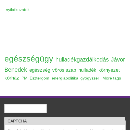
nyilatkozatok
egészségügy
hulladékgazdálkodás
Jávor
Benedek
egészség
vörösiszap
hulladék
környezet
kórház
PM
Esztergom
energiapolitika
gyógyszer
More tags
Keresés
Keresés űrlap
CAPTCHA