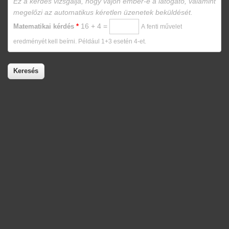
Ez a kérdés vizsgálja, hogy vajon ember-e a látogató, valamint
megelőzi az automatikus kéretlen üzenetek beküldését.
16 + 4 =
Matematikai kérdés
*
A fenti művelet
eredményét kell beírni. Például 1+3 esetén 4-et.